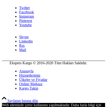
Twitter
Facebook
Instagram
Pinterest
Youtube
Skype
Linkedin
Rss
Mail
Ekspres Kargo © 2016-2020 Tüm Hakları Saklıdır.
Anasayfa
Hizmetlerimiz
Ülkeler ve Fiyatlar
Online Mağaza
Kargo Takip
PCI-DSS Ödeme Güvenliği
Sayfanın başına dön
Web sitemizde çerez kullanımı yapılmaktadır. Daha fazla bilgi için