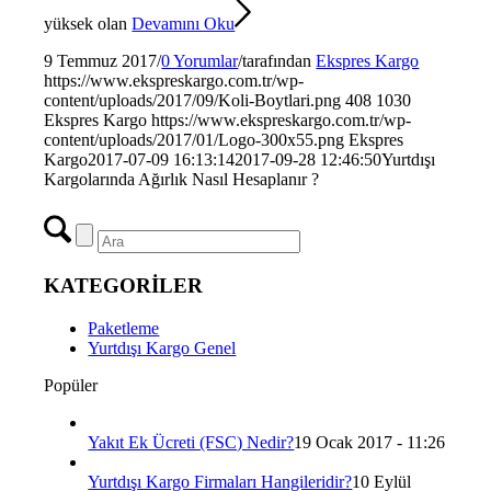
yüksek olan
Devamını Oku
9 Temmuz 2017
/
0 Yorumlar
/
tarafından
Ekspres Kargo
https://www.ekspreskargo.com.tr/wp-
content/uploads/2017/09/Koli-Boytlari.png
408
1030
Ekspres Kargo
https://www.ekspreskargo.com.tr/wp-
content/uploads/2017/01/Logo-300x55.png
Ekspres
Kargo
2017-07-09 16:13:14
2017-09-28 12:46:50
Yurtdışı
Kargolarında Ağırlık Nasıl Hesaplanır ?
KATEGORİLER
Paketleme
Yurtdışı Kargo Genel
Popüler
Yakıt Ek Ücreti (FSC) Nedir?
19 Ocak 2017 - 11:26
Yurtdışı Kargo Firmaları Hangileridir?
10 Eylül