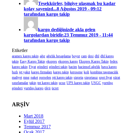
Teşekkürler, bilgiye ulaşmak bu kadar
kolay sayenizd...
8 Ağustos 2019 - 09:12
tarafından kargo takip
kargo dediğinizde akla gelen
kargolardan biridir.
23 Temmuz 2019 - 11:44
tarafından kargo takip
Etiketler
aramex kargo takip
ağır
ağırlık hesaplama
boyut
cam
desi
dhl
dhl kargo
takip
Easy Kargo Takip
ekspres
ekspres kargo
Ekspres Kargo Takip
fedex
kargo takip
Fiyat
gönderi
gönderi takip
hacim
hacimsel ağırlık
hava kargo
hızlı
jet yakıt
kargo firmaları
kargo takip
kerosene
koli
kombine taşımacılık
maliyet
mng
paket
porselen
ptt kargo takip
sigorta
sigortasız
spot fiyat
sürat
sınırlamalar
takip
tnt kargo takip
ucuz
UPS kargo takip
USGC
yurtdışı
gönderi
yurtdışı kargo
ölçü
ücret
ARŞİV
Mart 2018
Eylül 2017
Temmuz 2017
Ocak 2017