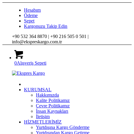
Hesabım
Ödeme
Sepet
Kargonuzu Takip Edin
+90 532 364 8870 |
+90 216 505 0 501 |
info@ekspreskargo.com.tr
0
Alışveriş Sepeti
KURUMSAL
Hakkımızda
Kalite Politikamız
Çevre Politikamız
İnsan Kaynakları
İletişim
HİZMETLERİMİZ
Yurtdışına Kargo Gönderme
Yurtdışından Kargo Getirme