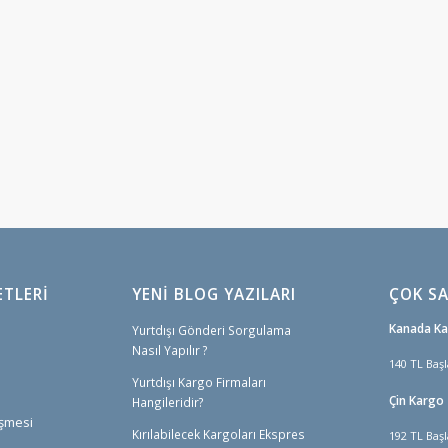
ETLERI
YENİ BLOG YAZILARI
ÇOK SA
Kanada K
Yurtdışı Gönderi Sorgulama
Nasıl Yapılır ?
140 TL Başl
Yurtdışı Kargo Firmaları
Çin Kargo
Hangileridir?
eşmesi
Kırılabilecek Kargoları Ekspres
192 TL Başl