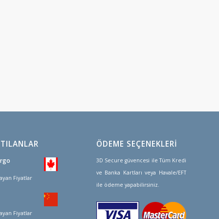
TILANLAR
ÖDEME SEÇENEKLERİ
argo
3D Secure güvencesi ile Tüm Kredi
ve Banka Kartları veya Havale/EFT
ayan Fiyatlar
ile ödeme yapabilirsiniz.
ayan Fiyatlar