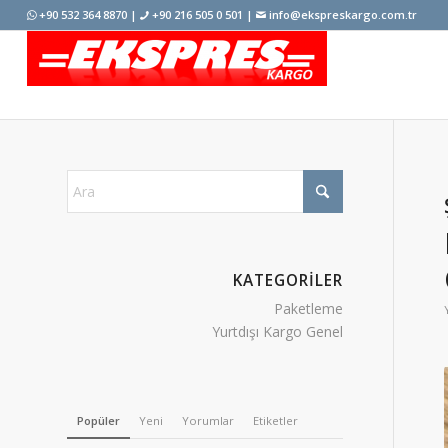
+90 532 364 8870 |
+90 216 505 0 501 |
info@ekspreskargo.com.tr
KATEGORİLER
Paketleme
Yurtdışı Kargo Genel
Popüler
Yeni
Yorumlar
Etiketler