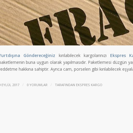
Yurtdışına Göndereceğiniz
kırılabilecek kargolarınızı
Ekspres K
paketlemenin buna uygun olarak yapılmasıdır. Paketlemesi düzgün yapı
reddetme hakkına sahiptir. Ayrıca cam, porselen gibi kırılabilecek eşya
/
/
9 EYLÜL 2017
0 YORUMLAR
TARAFINDAN
EKSPRES KARGO