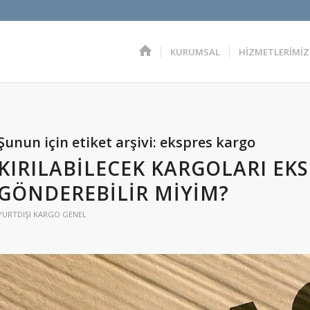
KURUMSAL
HİZMETLERİMİZ
Şunun için etiket arşivi:
ekspres kargo
KIRILABILECEK KARGOLARI EKS
GÖNDEREBILIR MIYIM?
YURTDIŞI KARGO GENEL