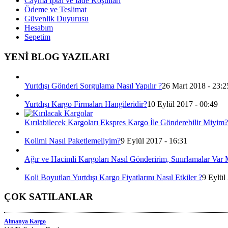
Cayma İptal ve İade Koşulları
Ödeme ve Teslimat
Güvenlik Duyurusu
Hesabım
Sepetim
YENİ BLOG YAZILARI
Yurtdışı Gönderi Sorgulama Nasıl Yapılır ?
26 Mart 2018 - 23:2
Yurtdışı Kargo Firmaları Hangileridir?
10 Eylül 2017 - 00:49
Kırılabilecek Kargoları Ekspres Kargo İle Gönderebilir Miyim?
Kolimi Nasıl Paketlemeliyim?
9 Eylül 2017 - 16:31
Ağır ve Hacimli Kargoları Nasıl Gönderirim, Sınırlamalar Var 
Koli Boyutları Yurtdışı Kargo Fiyatlarını Nasıl Etkiler ?
9 Eylül
ÇOK SATILANLAR
Almanya Kargo