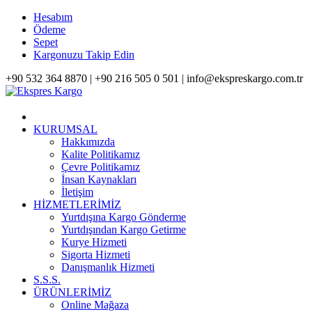
Hesabım
Ödeme
Sepet
Kargonuzu Takip Edin
+90 532 364 8870 |
+90 216 505 0 501 |
info@ekspreskargo.com.tr
KURUMSAL
Hakkımızda
Kalite Politikamız
Çevre Politikamız
İnsan Kaynakları
İletişim
HİZMETLERİMİZ
Yurtdışına Kargo Gönderme
Yurtdışından Kargo Getirme
Kurye Hizmeti
Sigorta Hizmeti
Danışmanlık Hizmeti
S.S.S.
ÜRÜNLERİMİZ
Online Mağaza