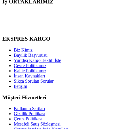
İŞ ORTAKLARIMIZ
Tüm yurtdışı kargolarınız anlaşmalı olduğumuz
DHL Express
,
FedE
yapmaktayız. Anlaşmalı olduğumuz ve burada deklere ettiğimiz firma
EKSPRES KARGO
Biz Kimiz
Bayilik Başvurusu
Yurtdışı Kargo Teklifi İste
Çevre Politikamız
Kalite Politikamız
İnsan Kaynakları
Sıkça Sorulan Sorular
İletişim
Müşteri Hizmetleri
Kullanım Şartları
Gizlilik Politikası
Çerez Politikası
Mesafeli Satış Sözleşmesi