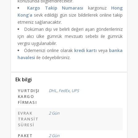
konusunda bilgilendirecektir.
Kargo Takip Numarası
kargonuz
Hong
Kong’a
sevk edildiği gün size bildirilerek online takip
etmeniz sağlanacaktır.
Doküman dışı ve belirli değeri aşan gönderileriniz
için alıcı ülke gümrük mevzuatı sebebi ile gümrük
vergisi uygulanabilir.
Ödemenizi online olarak
kredi kartı
veya
banka
havalesi
ile ödeyebilirsiniz.
Ek bilgi
YURTDIŞI
DHL
,
FedEx
,
UPS
KARGO
FIRMASI
EVRAK
2 Gün
TRANSIT
SÜRESI
PAKET
2 Gün