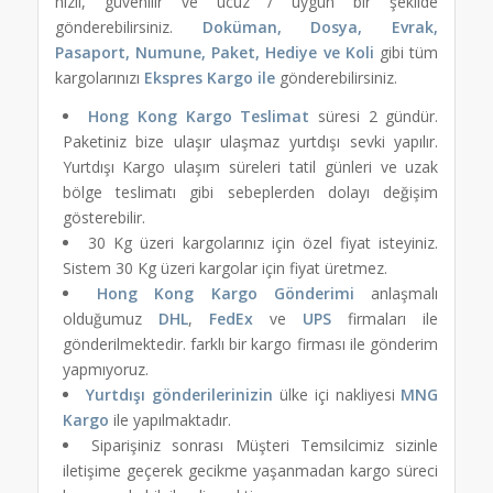
hızlı, güvenilir ve ucuz / uygun bir şekilde
gönderebilirsiniz.
Doküman, Dosya, Evrak,
Pasaport, Numune, Paket, Hediye ve Koli
gibi tüm
kargolarınızı
Ekspres Kargo ile
gönderebilirsiniz.
Hong Kong Kargo Teslimat
süresi 2 gündür.
Paketiniz bize ulaşır ulaşmaz yurtdışı sevki yapılır.
Yurtdışı Kargo ulaşım süreleri tatil günleri ve uzak
bölge teslimatı gibi sebeplerden dolayı değişim
gösterebilir.
30 Kg üzeri kargolarınız için özel fiyat isteyiniz.
Sistem 30 Kg üzeri kargolar için fiyat üretmez.
Hong Kong Kargo Gönderimi
anlaşmalı
olduğumuz
DHL
,
FedEx
ve
UPS
firmaları ile
gönderilmektedir. farklı bir kargo firması ile gönderim
yapmıyoruz.
Yurtdışı gönderilerinizin
ülke içi nakliyesi
MNG
Kargo
ile yapılmaktadır.
Siparişiniz sonrası Müşteri Temsilcimiz sizinle
iletişime geçerek gecikme yaşanmadan kargo süreci