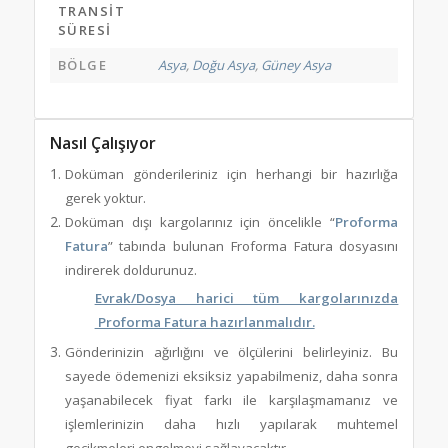
TRANSIT
SÜRESI
BÖLGE
Asya
,
Doğu Asya
,
Güney Asya
Nasıl Çalışıyor
Doküman gönderileriniz için herhangi bir hazırlığa
gerek yoktur.
Doküman dışı kargolarınız için öncelikle “
Proforma
Fatura
” tabında bulunan Froforma Fatura dosyasını
indirerek doldurunuz.
Evrak/Dosya harici tüm kargolarınızda
Proforma Fatura hazırlanmalıdır.
Gönderinizin ağırlığını ve ölçülerini belirleyiniz. Bu
sayede ödemenizi eksiksiz yapabilmeniz, daha sonra
yaşanabilecek fiyat farkı ile karşılaşmamanız ve
işlemlerinizin daha hızlı yapılarak muhtemel
gecikmeleri engelmeyi sağlayacaktır.