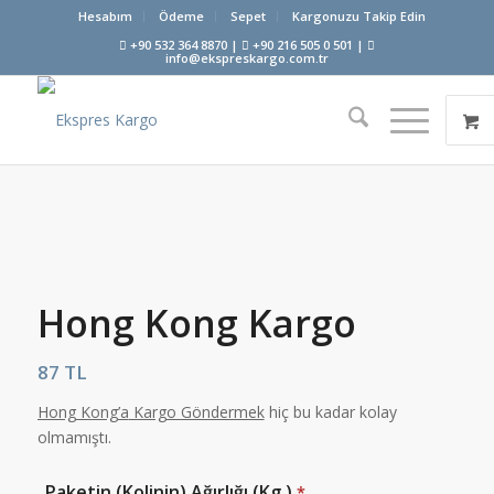
Hesabım
Ödeme
Sepet
Kargonuzu Takip Edin
+90 532 364 8870 |
+90 216 505 0 501 |
info@ekspreskargo.com.tr
Hong Kong Kargo
87
TL
Hong Kong’a
Kargo Göndermek
hiç bu kadar kolay
olmamıştı.
Paketin (Kolinin) Ağırlığı (Kg.)
*