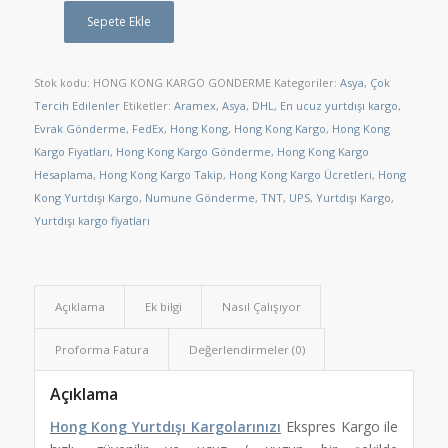
Sepete Ekle
Stok kodu:
HONG KONG KARGO GONDERME
Kategoriler:
Asya
,
Çok
Tercih Edilenler
Etiketler:
Aramex
,
Asya
,
DHL
,
En ucuz yurtdışı kargo
,
Evrak Gönderme
,
FedEx
,
Hong Kong
,
Hong Kong Kargo
,
Hong Kong
Kargo Fiyatları
,
Hong Kong Kargo Gönderme
,
Hong Kong Kargo
Hesaplama
,
Hong Kong Kargo Takip
,
Hong Kong Kargo Ücretleri
,
Hong
Kong Yurtdışı Kargo
,
Numune Gönderme
,
TNT
,
UPS
,
Yurtdışı Kargo
,
Yurtdışı kargo fiyatları
Açıklama
Ek bilgi
Nasıl Çalışıyor
Proforma Fatura
Değerlendirmeler (0)
Açıklama
Hong Kong Yurtdışı Kargolarınızı
Ekspres Kargo ile