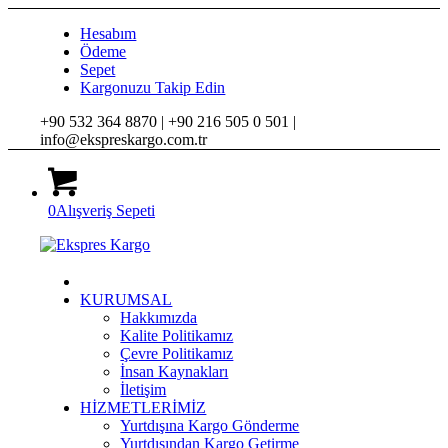
Hesabım
Ödeme
Sepet
Kargonuzu Takip Edin
+90 532 364 8870 |
+90 216 505 0 501 |
info@ekspreskargo.com.tr
0
Alışveriş Sepeti
KURUMSAL
Hakkımızda
Kalite Politikamız
Çevre Politikamız
İnsan Kaynakları
İletişim
HİZMETLERİMİZ
Yurtdışına Kargo Gönderme
Yurtdışından Kargo Getirme