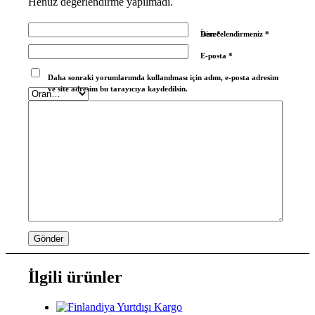
Henüz değerlendirme yapılmadı.
İsim
Derecelendirmeniz
*
*
E-posta
*
Daha sonraki yorumlarımda kullanılması için adım, e-posta adresim
ve site adresim bu tarayıcıya kaydedilsin.
İlgili ürünler