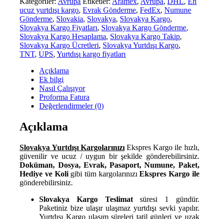
Kategoriler:
Avrupa
Etiketler:
Aramex
,
Avrupa
,
DHL
,
En
ucuz yurtdışı kargo
,
Evrak Gönderme
,
FedEx
,
Numune
Gönderme
,
Slovakia
,
Slovakya
,
Slovakya Kargo
,
Slovakya Kargo Fiyatları
,
Slovakya Kargo Gönderme
,
Slovakya Kargo Hesaplama
,
Slovakya Kargo Takip
,
Slovakya Kargo Ücretleri
,
Slovakya Yurtdışı Kargo
,
TNT
,
UPS
,
Yurtdışı kargo fiyatları
Açıklama
Ek bilgi
Nasıl Çalışıyor
Proforma Fatura
Değerlendirmeler (0)
Açıklama
Slovakya Yurtdışı Kargolarınızı
Ekspres Kargo ile hızlı,
güvenilir ve ucuz / uygun bir şekilde gönderebilirsiniz.
Doküman, Dosya, Evrak, Pasaport, Numune, Paket,
Hediye ve Koli
gibi tüm kargolarınızı
Ekspres Kargo ile
gönderebilirsiniz.
Slovakya Kargo Teslimat
süresi 1 gündür.
Paketiniz bize ulaşır ulaşmaz yurtdışı sevki yapılır.
Yurtdışı Kargo ulaşım süreleri tatil günleri ve uzak