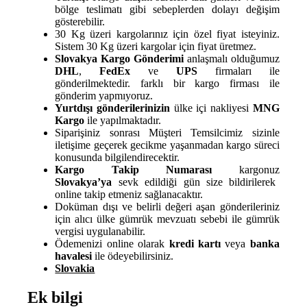
bölge teslimatı gibi sebeplerden dolayı değişim
gösterebilir.
30 Kg üzeri kargolarınız için özel fiyat isteyiniz.
Sistem 30 Kg üzeri kargolar için fiyat üretmez.
Slovakya Kargo Gönderimi
anlaşmalı olduğumuz
DHL
,
FedEx
ve
UPS
firmaları ile
gönderilmektedir. farklı bir kargo firması ile
gönderim yapmıyoruz.
Yurtdışı gönderilerinizin
ülke içi nakliyesi
MNG
Kargo
ile yapılmaktadır.
Siparişiniz sonrası Müşteri Temsilcimiz sizinle
iletişime geçerek gecikme yaşanmadan kargo süreci
konusunda bilgilendirecektir.
Kargo Takip Numarası
kargonuz
Slovakya’ya
sevk edildiği gün size bildirilerek
online takip etmeniz sağlanacaktır.
Doküman dışı ve belirli değeri aşan gönderileriniz
için alıcı ülke gümrük mevzuatı sebebi ile gümrük
vergisi uygulanabilir.
Ödemenizi online olarak
kredi kartı
veya
banka
havalesi
ile ödeyebilirsiniz.
Slovakia
Ek bilgi