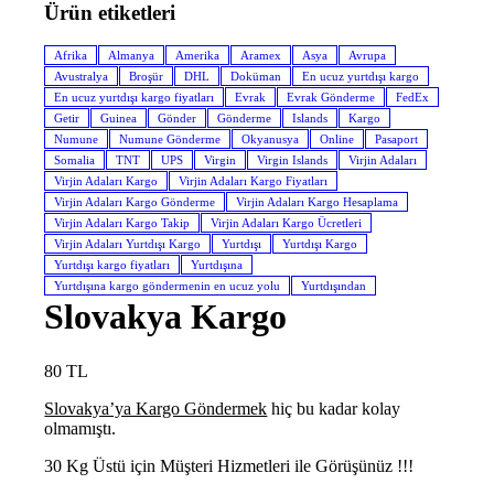
Ürün etiketleri
Afrika
Almanya
Amerika
Aramex
Asya
Avrupa
Avustralya
Broşür
DHL
Doküman
En ucuz yurtdışı kargo
En ucuz yurtdışı kargo fiyatları
Evrak
Evrak Gönderme
FedEx
Getir
Guinea
Gönder
Gönderme
Islands
Kargo
Numune
Numune Gönderme
Okyanusya
Online
Pasaport
Somalia
TNT
UPS
Virgin
Virgin Islands
Virjin Adaları
Virjin Adaları Kargo
Virjin Adaları Kargo Fiyatları
Virjin Adaları Kargo Gönderme
Virjin Adaları Kargo Hesaplama
Virjin Adaları Kargo Takip
Virjin Adaları Kargo Ücretleri
Virjin Adaları Yurtdışı Kargo
Yurtdışı
Yurtdışı Kargo
Yurtdışı kargo fiyatları
Yurtdışına
Yurtdışına kargo göndermenin en ucuz yolu
Yurtdışından
Slovakya Kargo
80
TL
Slovakya’ya Kargo Göndermek
hiç bu kadar kolay
olmamıştı.
30 Kg Üstü için Müşteri Hizmetleri ile Görüşünüz !!!