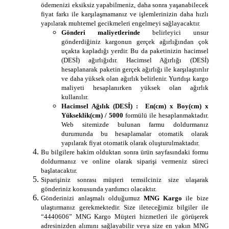
ödemenizi eksiksiz yapabilmeniz, daha sonra yaşanabilecek
fiyat farkı ile karşılaşmamanız ve işlemlerinizin daha hızlı
yapılarak muhtemel gecikmeleri engelmeyi sağlayacaktır.
Gönderi maliyetlerinde
belirleyici unsur
gönderdiğiniz kargonun gerçek ağırlığından çok
uçakta kapladığı yerdir. Bu da paketinizin hacimsel
(DESİ) ağırlığıdır. Hacimsel Ağırlığı (DESİ)
hesaplanarak paketin gerçek ağırlığı ile karşılaştırılır
ve daha yüksek olan ağırlık belirlenir. Yurtdışı kargo
maliyeti hesaplanırken yüksek olan ağırlık
kullanılır.
Hacimsel Ağılık (DESİ) :
En(cm) x Boy(cm) x
Yükseklik(cm) / 5000
formülü ile hesaplanmaktadır.
Web sitemizde bulunan farmu doldurmanız
durumunda bu hesaplamalar otomatik olarak
yapılarak fiyat otomatik olarak oluşturulmaktadır.
Bu bilgilere hakim olduktan sonra ürün sayfasındaki formu
doldurmanız ve online olarak siparişi vermeniz süreci
başlatacaktır.
Siparişiniz sonrası müşteri temsilciniz size ulaşarak
gönderiniz konusunda yardımcı olacaktır.
Gönderinizi anlaşmalı olduğumuz
MNG Kargo
ile bize
ulaştırmanız gerekmektedir. Size ileteceğimiz bilgiler ile
“4440606” MNG Kargo Müşteri hizmetleri ile görüşerek
adresinizden alımını sağlayabilir veya size en yakın MNG