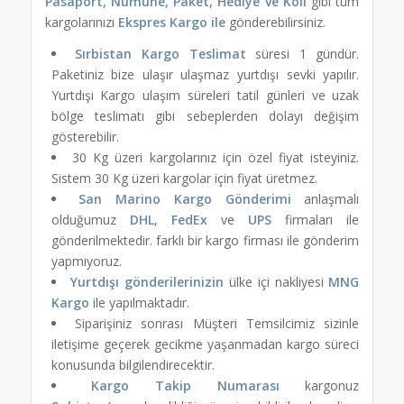
Pasaport, Numune, Paket, Hediye ve Koli
gibi tüm
kargolarınızı
Ekspres Kargo ile
gönderebilirsiniz.
Sırbistan Kargo Teslimat
süresi 1 gündür.
Paketiniz bize ulaşır ulaşmaz yurtdışı sevki yapılır.
Yurtdışı Kargo ulaşım süreleri tatil günleri ve uzak
bölge teslimatı gibi sebeplerden dolayı değişim
gösterebilir.
30 Kg üzeri kargolarınız için özel fiyat isteyiniz.
Sistem 30 Kg üzeri kargolar için fiyat üretmez.
San Marino Kargo Gönderimi
anlaşmalı
olduğumuz
DHL
,
FedEx
ve
UPS
firmaları ile
gönderilmektedir. farklı bir kargo firması ile gönderim
yapmıyoruz.
Yurtdışı gönderilerinizin
ülke içi nakliyesi
MNG
Kargo
ile yapılmaktadır.
Siparişiniz sonrası Müşteri Temsilcimiz sizinle
iletişime geçerek gecikme yaşanmadan kargo süreci
konusunda bilgilendirecektir.
Kargo Takip Numarası
kargonuz