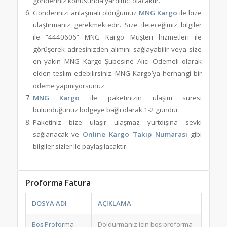
gönderiniz konusunda yardımcı olacaktır.
Gönderinizi anlaşmalı olduğumuz
MNG Kargo
ile bize
ulaştırmanız gerekmektedir. Size ileteceğimiz bilgiler
ile “4440606” MNG Kargo Müşteri hizmetleri ile
görüşerek adresinizden alımını sağlayabilir veya size
en yakın MNG Kargo Şubesine Alıcı Ödemeli olarak
elden teslim edebilirsiniz. MNG Kargo’ya herhangi bir
ödeme yapmıyorsunuz.
MNG Kargo
ile paketinizin ulaşım süresi
bulunduğunuz bölgeye bağlı olarak 1-2 gündür.
Paketiniz bize ulaşır ulaşmaz yurtdışına sevki
sağlanacak ve
Online Kargo Takip Numarası
gibi
bilgiler sizler ile paylaşılacaktır.
Proforma Fatura
DOSYA ADI
AÇIKLAMA
Boş Proforma
Doldurmanız için boş proforma