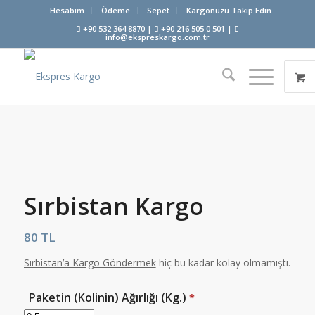
Hesabım
Ödeme
Sepet
Kargonuzu Takip Edin
+90 532 364 8870 |
+90 216 505 0 501 |
info@ekspreskargo.com.tr
Sırbistan Kargo
80
TL
Sırbistan’a Kargo Göndermek
hiç bu kadar kolay olmamıştı.
Paketin (Kolinin) Ağırlığı (Kg.)
*