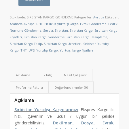
Stok kodu:
SIRBİSTAN KARGO GONDERME
Kategoriler:
Avrupa
Etiketler:
Aramex
,
Avrupa
,
DHL
,
En ucuz yurtdışı kargo
,
Evrak Gönderme
,
FedEx
,
Numune Gönderme
,
Serbia
,
Sırbistan
,
Sırbistan Kargo
,
Sırbistan Kargo
Fiyatları
,
Sırbistan Kargo Gönderme
,
Sırbistan Kargo Hesaplama
,
Sırbistan Kargo Takip
,
Sırbistan Kargo Ücretleri
,
Sırbistan Yurtdışı
Kargo
,
TNT
,
UPS
,
Yurtdışı Kargo
,
Yurtdışı kargo fiyatları
Açıklama
Ek bilgi
Nasıl Çalışıyor
Proforma Fatura
Değerlendirmeler (0)
Açıklama
Sırbistan Yurtdışı Kargolarınızı
Ekspres Kargo ile
hızlı, güvenilir ve ucuz / uygun bir şekilde
gönderebilirsiniz.
Doküman, Dosya, Evrak,