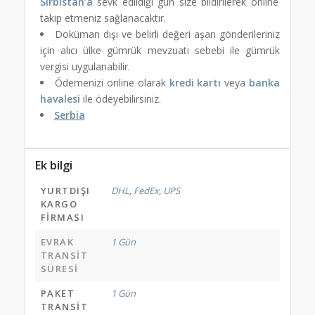
Sırbistan’a
sevk edildiği gün size bildirilerek online
takip etmeniz sağlanacaktır.
Doküman dışı ve belirli değeri aşan gönderileriniz
için alıcı ülke gümrük mevzuatı sebebi ile gümrük
vergisi uygulanabilir.
Ödemenizi online olarak
kredi kartı
veya
banka
havalesi
ile ödeyebilirsiniz.
Serbia
Ek bilgi
YURTDIŞI
DHL
,
FedEx
,
UPS
KARGO
FIRMASI
EVRAK
1 Gün
TRANSIT
SÜRESI
PAKET
1 Gün
TRANSIT