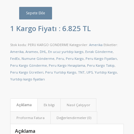
Sepete Ekle
1 Kargo Fiyatı :
6.825 TL
Stok kodu:
PERU KARGO GONDERME
Kategoriler:
Amerika
Etiketler:
Amerika
,
Aramex
,
DHL
,
En ucuz yurtdışı kargo
,
Evrak Gönderme
,
FedEx
,
Numune Gönderme
,
Peru
,
Peru Kargo
,
Peru Kargo Fiyatları
,
Peru Kargo Gönderme
,
Peru Kargo Hesaplama
,
Peru Kargo Takip
,
Peru Kargo Ücretleri
,
Peru Yurtdışı Kargo
,
TNT
,
UPS
,
Yurtdışı Kargo
,
Yurtdışı kargo fiyatları
Açıklama
Ek bilgi
Nasıl Çalışıyor
Proforma Fatura
Değerlendirmeler (0)
Açıklama