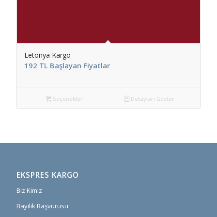
Letonya Kargo
192 TL Başlayan Fiyatlar
Seçenekler
Detayları Göster
EKSPRES KARGO
Biz Kimiz
Bayilik Başvurusu