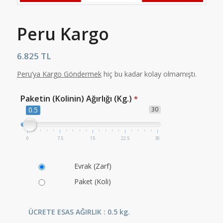
Peru Kargo
6.825 TL
Peru’y
a Kargo Göndermek
hiç bu kadar kolay olmamıştı.
Paketin (Kolinin) Ağırlığı (Kg.)
*
0.5
30
0
7.5
15
22.5
30
Evrak (Zarf)
Paket (Koli)
ÜCRETE ESAS AĞIRLIK : 0.5 kg.