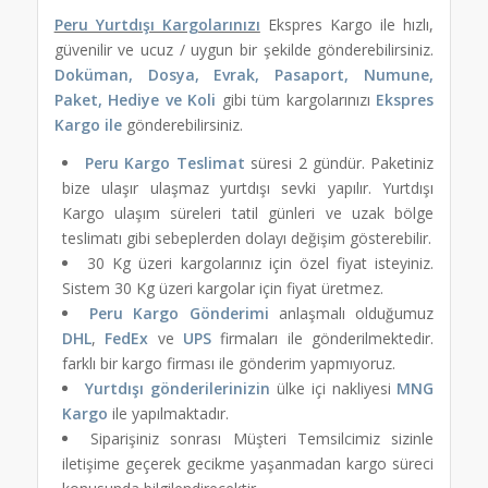
Peru Yurtdışı Kargolarınızı
Ekspres Kargo ile hızlı,
güvenilir ve ucuz / uygun bir şekilde gönderebilirsiniz.
Doküman, Dosya, Evrak, Pasaport, Numune,
Paket, Hediye ve Koli
gibi tüm kargolarınızı
Ekspres
Kargo ile
gönderebilirsiniz.
Peru Kargo Teslimat
süresi 2 gündür. Paketiniz
bize ulaşır ulaşmaz yurtdışı sevki yapılır. Yurtdışı
Kargo ulaşım süreleri tatil günleri ve uzak bölge
teslimatı gibi sebeplerden dolayı değişim gösterebilir.
30 Kg üzeri kargolarınız için özel fiyat isteyiniz.
Sistem 30 Kg üzeri kargolar için fiyat üretmez.
Peru Kargo Gönderimi
anlaşmalı olduğumuz
DHL
,
FedEx
ve
UPS
firmaları ile gönderilmektedir.
farklı bir kargo firması ile gönderim yapmıyoruz.
Yurtdışı gönderilerinizin
ülke içi nakliyesi
MNG
Kargo
ile yapılmaktadır.
Siparişiniz sonrası Müşteri Temsilcimiz sizinle
iletişime geçerek gecikme yaşanmadan kargo süreci