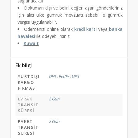
sağlanacaktır.
Doküman dışı ve belirli değeri aşan gönderileriniz
için alıcı ülke gümrük mevzuatı sebebi ile gümrük
vergisi uygulanabilir.
Ödemenizi online olarak
kredi kartı
veya
banka
havalesi
ile ödeyebilirsiniz.
Kuwait
Ek bilgi
YURTDIŞI
DHL
,
FedEx
,
UPS
KARGO
FIRMASI
EVRAK
2 Gün
TRANSIT
SÜRESI
PAKET
2 Gün
TRANSIT
SÜRESI