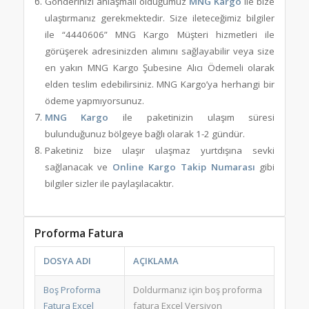
Gönderinizi anlaşmalı olduğumuz
MNG Kargo
ile bize
ulaştırmanız gerekmektedir. Size ileteceğimiz bilgiler
ile “4440606” MNG Kargo Müşteri hizmetleri ile
görüşerek adresinizden alımını sağlayabilir veya size
en yakın MNG Kargo Şubesine Alıcı Ödemeli olarak
elden teslim edebilirsiniz. MNG Kargo’ya herhangi bir
ödeme yapmıyorsunuz.
MNG Kargo
ile paketinizin ulaşım süresi
bulunduğunuz bölgeye bağlı olarak 1-2 gündür.
Paketiniz bize ulaşır ulaşmaz yurtdışına sevki
sağlanacak ve
Online Kargo Takip Numarası
gibi
bilgiler sizler ile paylaşılacaktır.
Proforma Fatura
DOSYA ADI
AÇIKLAMA
Boş Proforma
Doldurmanız için boş proforma
Fatura Excel
fatura Excel Versiyon