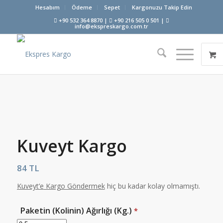
Hesabım
Ödeme
Sepet
Kargonuzu Takip Edin
+90 532 364 8870 |
+90 216 505 0 501 |
info@ekspreskargo.com.tr
Kuveyt Kargo
84
TL
Kuveyt’e
Kargo Göndermek
hiç bu kadar kolay olmamıştı.
Paketin (Kolinin) Ağırlığı (Kg.)
*