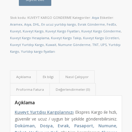
Stok kodu:
KUVEYT KARGO GONDERME
Kategoriler:
Asya
Etiketler:
Aramex
,
Asya
,
DHL
,
En ucuz yurtdışı kargo
,
Evrak Gönderme
,
FedEx
,
Kuveyt
,
Kuveyt Kargo
,
Kuveyt Kargo Fiyatları
,
Kuveyt Kargo Gönderme
,
Kuveyt Kargo Hesaplama
,
Kuveyt Kargo Takip
,
Kuveyt Kargo Ücretleri
,
Kuveyt Yurtdışı Kargo
,
Kuwait
,
Numune Gönderme
,
TNT
,
UPS
,
Yurtdışı
Kargo
,
Yurtdışı kargo fiyatları
Açıklama
Ek bilgi
Nasıl Çalışıyor
Proforma Fatura
Değerlendirmeler (0)
Açıklama
Kuveyt Yurtdışı Kargolarınızı
Ekspres Kargo ile hızlı,
güvenilir ve ucuz / uygun bir şekilde gönderebilirsiniz.
Doküman, Dosya, Evrak, Pasaport, Numune,