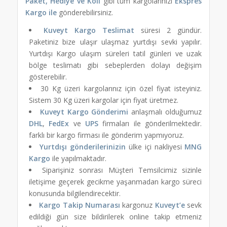
Paket, Hediye ve Koli
gibi tüm kargolarınızı
Ekspres
Kargo ile
gönderebilirsiniz.
Kuveyt Kargo Teslimat
süresi 2 gündür.
Paketiniz bize ulaşır ulaşmaz yurtdışı sevki yapılır.
Yurtdışı Kargo ulaşım süreleri tatil günleri ve uzak
bölge teslimatı gibi sebeplerden dolayı değişim
gösterebilir.
30 Kg üzeri kargolarınız için özel fiyat isteyiniz.
Sistem 30 Kg üzeri kargolar için fiyat üretmez.
Kuveyt Kargo Gönderimi
anlaşmalı olduğumuz
DHL
,
FedEx
ve
UPS
firmaları ile gönderilmektedir.
farklı bir kargo firması ile gönderim yapmıyoruz.
Yurtdışı gönderilerinizin
ülke içi nakliyesi
MNG
Kargo
ile yapılmaktadır.
Siparişiniz sonrası Müşteri Temsilcimiz sizinle
iletişime geçerek gecikme yaşanmadan kargo süreci
konusunda bilgilendirecektir.
Kargo Takip Numarası
kargonuz
Kuveyt’e
sevk
edildiği gün size bildirilerek online takip etmeniz