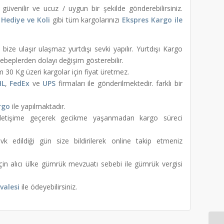
güvenilir ve ucuz / uygun bir şekilde gönderebilirsiniz.
Hediye ve Koli
gibi tüm kargolarınızı
Ekspres Kargo ile
bize ulaşır ulaşmaz yurtdışı sevki yapılır. Yurtdışı Kargo
 sebeplerden dolayı değişim gösterebilir.
em 30 Kg üzeri kargolar için fiyat üretmez.
HL
,
FedEx
ve
UPS
firmaları ile gönderilmektedir. farklı bir
rgo
ile yapılmaktadır.
e iletişime geçerek gecikme yaşanmadan kargo süreci
k edildiği gün size bildirilerek online takip etmeniz
için alıcı ülke gümrük mevzuatı sebebi ile gümrük vergisi
valesi
ile ödeyebilirsiniz.