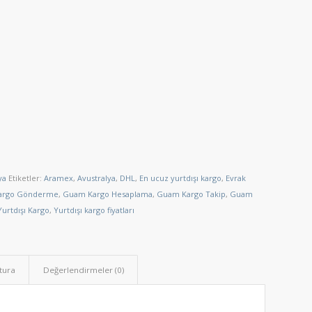
ya
Etiketler:
Aramex
,
Avustralya
,
DHL
,
En ucuz yurtdışı kargo
,
Evrak
argo Gönderme
,
Guam Kargo Hesaplama
,
Guam Kargo Takip
,
Guam
Yurtdışı Kargo
,
Yurtdışı kargo fiyatları
tura
Değerlendirmeler (0)