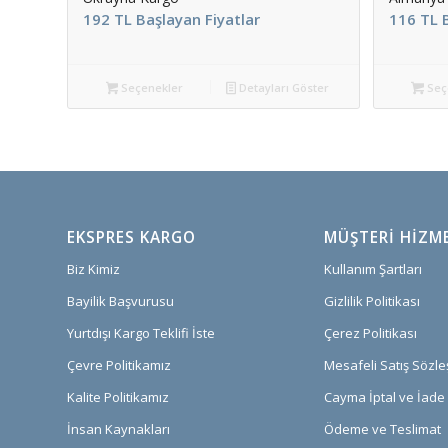
192 TL Başlayan Fiyatlar
116 TL B
Seçenekler
Detayları Göster
Seç
EKSPRES KARGO
MÜŞTERI HIZM
Biz Kimiz
Kullanım Şartları
Bayilik Başvurusu
Gizlilik Politikası
Yurtdışı Kargo Teklifi İste
Çerez Politikası
Çevre Politikamız
Mesafeli Satış Sözl
Kalite Politikamız
Cayma İptal ve İade 
İnsan Kaynakları
Ödeme ve Teslimat