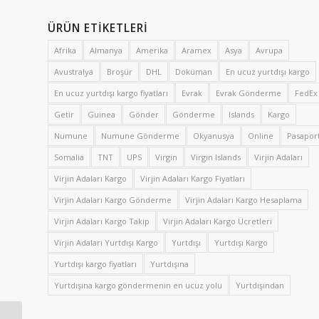
ÜRÜN ETIKETLERI
Afrika
Almanya
Amerika
Aramex
Asya
Avrupa
Avustralya
Broşür
DHL
Doküman
En ucuz yurtdışı kargo
En ucuz yurtdışı kargo fiyatları
Evrak
Evrak Gönderme
FedEx
Getir
Guinea
Gönder
Gönderme
Islands
Kargo
Numune
Numune Gönderme
Okyanusya
Online
Pasapor
Somalia
TNT
UPS
Virgin
Virgin Islands
Virjin Adaları
Virjin Adaları Kargo
Virjin Adaları Kargo Fiyatları
Virjin Adaları Kargo Gönderme
Virjin Adaları Kargo Hesaplama
Virjin Adaları Kargo Takip
Virjin Adaları Kargo Ücretleri
Virjin Adaları Yurtdışı Kargo
Yurtdışı
Yurtdışı Kargo
Yurtdışı kargo fiyatları
Yurtdışına
Yurtdışına kargo göndermenin en ucuz yolu
Yurtdışından