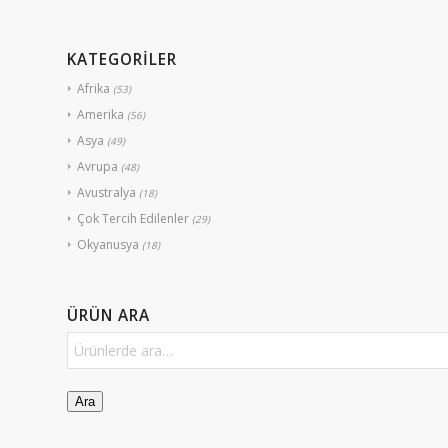
KATEGORİLER
Afrika
(53)
Amerika
(56)
Asya
(49)
Avrupa
(48)
Avustralya
(18)
Çok Tercih Edilenler
(29)
Okyanusya
(18)
ÜRÜN ARA
Ara