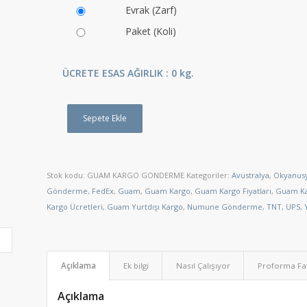
Evrak (Zarf)
Paket (Koli)
ÜCRETE ESAS AĞIRLIK : 0 kg.
Sepete Ekle
Stok kodu:
GUAM KARGO GONDERME
Kategoriler:
Avustralya
,
Okyanus
Gönderme
,
FedEx
,
Guam
,
Guam Kargo
,
Guam Kargo Fiyatları
,
Guam K
Kargo Ücretleri
,
Guam Yurtdışı Kargo
,
Numune Gönderme
,
TNT
,
UPS
,
Açıklama
Ek bilgi
Nasıl Çalışıyor
Proforma Fa
Açıklama