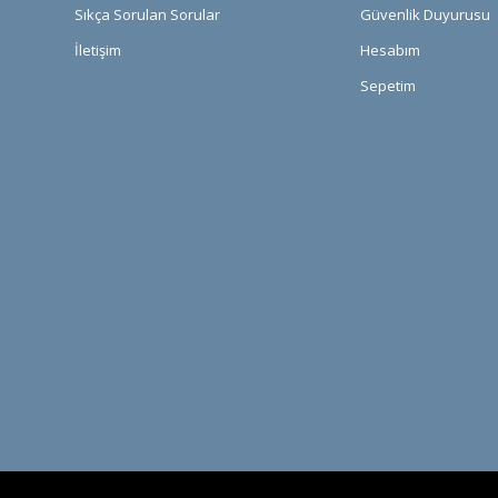
Sıkça Sorulan Sorular
Güvenlik Duyurusu
İletişim
Hesabım
Sepetim
PCI-DSS Ödeme Güvenliği