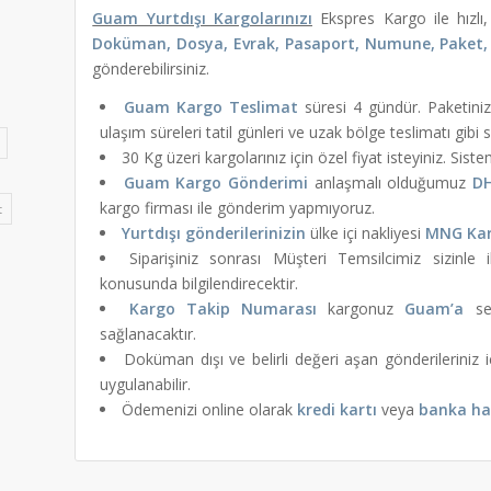
Guam Yurtdışı Kargolarınızı
Ekspres Kargo ile hızlı, 
Doküman, Dosya, Evrak, Pasaport, Numune, Paket, 
gönderebilirsiniz.
Guam Kargo Teslimat
süresi 4 gündür. Paketiniz 
ulaşım süreleri tatil günleri ve uzak bölge teslimatı gibi
30 Kg üzeri kargolarınız için özel fiyat isteyiniz. Sist
Guam Kargo Gönderimi
anlaşmalı olduğumuz
D
kargo firması ile gönderim yapmıyoruz.
t
Yurtdışı gönderilerinizin
ülke içi nakliyesi
MNG Ka
Siparişiniz sonrası Müşteri Temsilcimiz sizinl
konusunda bilgilendirecektir.
Kargo Takip Numarası
kargonuz
Guam’a
sev
sağlanacaktır.
Doküman dışı ve belirli değeri aşan gönderileriniz 
uygulanabilir.
Ödemenizi online olarak
kredi kartı
veya
banka ha