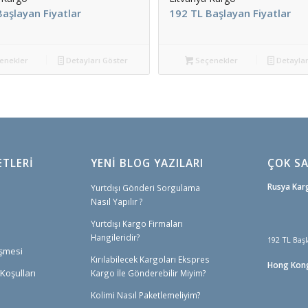
aşlayan Fiyatlar
192 TL Başlayan Fiyatlar
enekler
Detayları Göster
Seçenekler
Detaylar
ETLERI
YENİ BLOG YAZILARI
ÇOK SA
Rusya Kar
Yurtdışı Gönderi Sorgulama
Nasıl Yapılır ?
Yurtdışı Kargo Firmaları
Hangileridir?
192 TL Başl
eşmesi
Kırılabilecek Kargoları Ekspres
Hong Kon
Koşulları
Kargo İle Gönderebilir Miyim?
Kolimi Nasıl Paketlemeliyim?