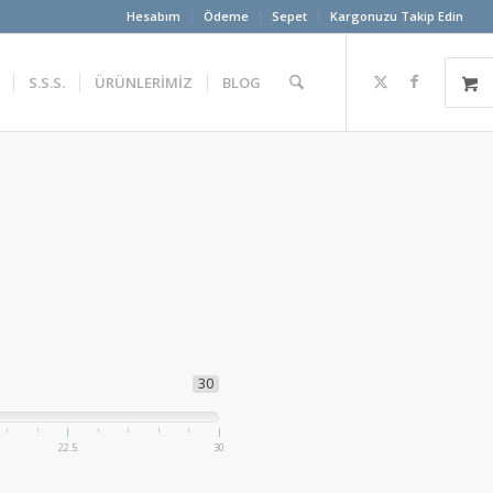
Hesabım
Ödeme
Sepet
Kargonuzu Takip Edin
S.S.S.
ÜRÜNLERİMİZ
BLOG
30
22.5
30