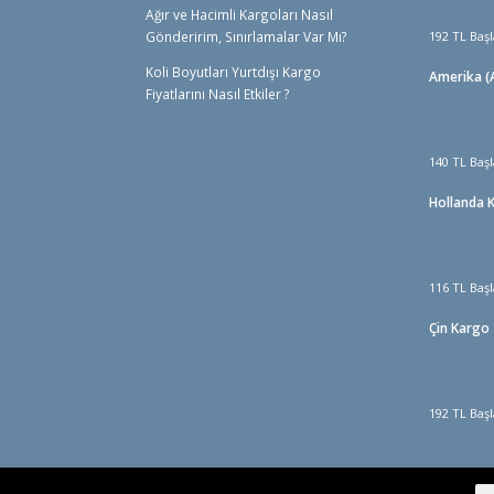
Ağır ve Hacimli Kargoları Nasıl
Gönderirim, Sınırlamalar Var Mı?
192 TL Başl
Koli Boyutları Yurtdışı Kargo
Amerika (A
Fiyatlarını Nasıl Etkiler ?
140 TL Başl
Hollanda 
116 TL Başl
Çin Kargo
192 TL Başl