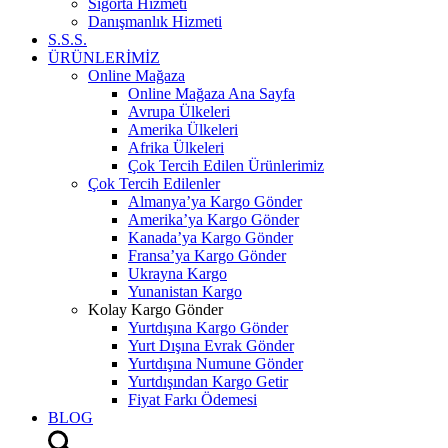
Sigorta Hizmeti
Danışmanlık Hizmeti
S.S.S.
ÜRÜNLERİMİZ
Online Mağaza
Online Mağaza Ana Sayfa
Avrupa Ülkeleri
Amerika Ülkeleri
Afrika Ülkeleri
Çok Tercih Edilen Ürünlerimiz
Çok Tercih Edilenler
Almanya’ya Kargo Gönder
Amerika’ya Kargo Gönder
Kanada’ya Kargo Gönder
Fransa’ya Kargo Gönder
Ukrayna Kargo
Yunanistan Kargo
Kolay Kargo Gönder
Yurtdışına Kargo Gönder
Yurt Dışına Evrak Gönder
Yurtdışına Numune Gönder
Yurtdışından Kargo Getir
Fiyat Farkı Ödemesi
BLOG