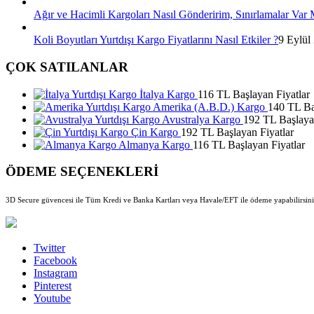
Ağır ve Hacimli Kargoları Nasıl Gönderirim, Sınırlamalar Var 
Koli Boyutları Yurtdışı Kargo Fiyatlarını Nasıl Etkiler ?
9 Eylül
ÇOK SATILANLAR
İtalya Kargo
116 TL Başlayan Fiyatlar
Amerika (A.B.D.) Kargo
140 TL Ba
Avustralya Kargo
192 TL Başlayan
Çin Kargo
192 TL Başlayan Fiyatlar
Almanya Kargo
116 TL Başlayan Fiyatlar
ÖDEME SEÇENEKLERİ
3D Secure güvencesi ile Tüm Kredi ve Banka Kartları veya Havale/EFT ile ödeme yapabilirsini
Twitter
Facebook
Instagram
Pinterest
Youtube