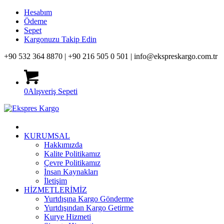
Hesabım
Ödeme
Sepet
Kargonuzu Takip Edin
+90 532 364 8870 |
+90 216 505 0 501 |
info@ekspreskargo.com.tr
0
Alışveriş Sepeti
KURUMSAL
Hakkımızda
Kalite Politikamız
Çevre Politikamız
İnsan Kaynakları
İletişim
HİZMETLERİMİZ
Yurtdışına Kargo Gönderme
Yurtdışından Kargo Getirme
Kurye Hizmeti