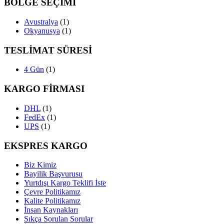
BÖLGE SEÇİMİ
Avustralya
(1)
Okyanusya
(1)
TESLİMAT SÜRESİ
4 Gün
(1)
KARGO FİRMASI
DHL
(1)
FedEx
(1)
UPS
(1)
EKSPRES KARGO
Biz Kimiz
Bayilik Başvurusu
Yurtdışı Kargo Teklifi İste
Çevre Politikamız
Kalite Politikamız
İnsan Kaynakları
Sıkça Sorulan Sorular