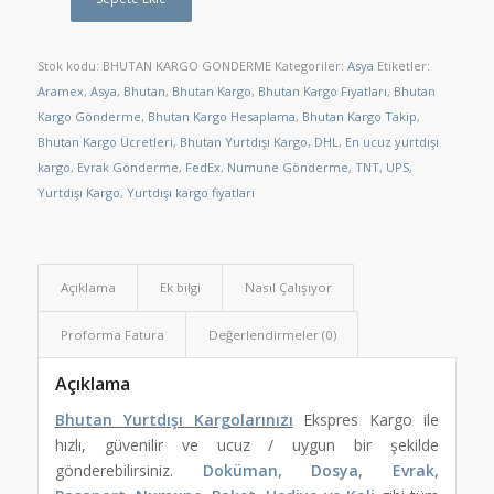
Stok kodu:
BHUTAN KARGO GONDERME
Kategoriler:
Asya
Etiketler:
Aramex
,
Asya
,
Bhutan
,
Bhutan Kargo
,
Bhutan Kargo Fiyatları
,
Bhutan
Kargo Gönderme
,
Bhutan Kargo Hesaplama
,
Bhutan Kargo Takip
,
Bhutan Kargo Ücretleri
,
Bhutan Yurtdışı Kargo
,
DHL
,
En ucuz yurtdışı
kargo
,
Evrak Gönderme
,
FedEx
,
Numune Gönderme
,
TNT
,
UPS
,
Yurtdışı Kargo
,
Yurtdışı kargo fiyatları
Açıklama
Ek bilgi
Nasıl Çalışıyor
Proforma Fatura
Değerlendirmeler (0)
Açıklama
Bhutan Yurtdışı Kargolarınızı
Ekspres Kargo ile
hızlı, güvenilir ve ucuz / uygun bir şekilde
gönderebilirsiniz.
Doküman, Dosya, Evrak,