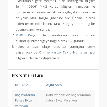
ulaştırmanız gerekmektedir. Size ileteceğimiz bilgiler
ile “4440606” MNG Kargo Müşteri hizmetleri ile
görüşerek adresinizden alımını sağlayabilir veya size
en yakın MNG Kargo Şubesine Alıcı Ödemeli olarak
elden teslim edebilirsiniz. MNG Kargo’ya herhangi bir
ödeme yapmıyorsunuz.
MNG Kargo
ile paketinizin ulaşım süresi
bulunduğunuz bölgeye bağlı olarak 1-2 gündür.
Paketiniz bize ulaşır ulaşmaz yurtdışına sevki
sağlanacak ve
Online Kargo Takip Numarası
gibi
bilgiler sizler ile paylaşılacaktır.
Proforma Fatura
DOSYA ADI
AÇIKLAMA
Boş Proforma
Doldurmanız için boş proforma
Fatura Excel
fatura Excel Versiyon
Versiyon