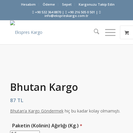
Hesabım
Ödeme
Sepet
Kargonuzu Takip Edin
+90 532 364 8870 |
+90 216 505 0 501 |
info@ekspreskargo.com.tr
Bhutan Kargo
87
TL
Bhutan’a
Kargo Göndermek
hiç bu kadar kolay olmamıştı.
Paketin (Kolinin) Ağırlığı (Kg.)
*