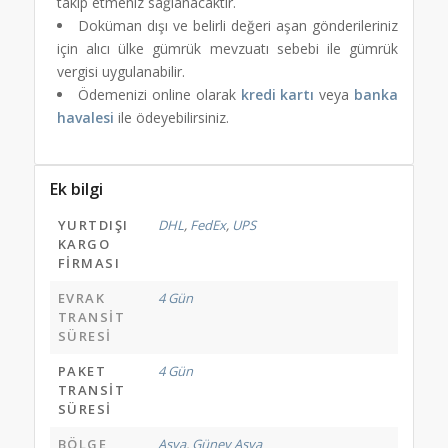
takip etmeniz sağlanacaktır.
Doküman dışı ve belirli değeri aşan gönderileriniz
için alıcı ülke gümrük mevzuatı sebebi ile gümrük
vergisi uygulanabilir.
Ödemenizi online olarak
kredi kartı
veya
banka
havalesi
ile ödeyebilirsiniz.
Ek bilgi
YURTDIŞI
DHL
,
FedEx
,
UPS
KARGO
FIRMASI
EVRAK
4 Gün
TRANSIT
SÜRESI
PAKET
4 Gün
TRANSIT
SÜRESI
BÖLGE
Asya
,
Güney Asya