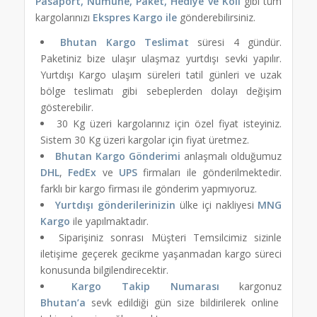
Pasaport, Numune, Paket, Hediye ve Koli
gibi tüm
kargolarınızı
Ekspres Kargo ile
gönderebilirsiniz.
Bhutan Kargo Teslimat
süresi 4 gündür.
Paketiniz bize ulaşır ulaşmaz yurtdışı sevki yapılır.
Yurtdışı Kargo ulaşım süreleri tatil günleri ve uzak
bölge teslimatı gibi sebeplerden dolayı değişim
gösterebilir.
30 Kg üzeri kargolarınız için özel fiyat isteyiniz.
Sistem 30 Kg üzeri kargolar için fiyat üretmez.
Bhutan Kargo Gönderimi
anlaşmalı olduğumuz
DHL
,
FedEx
ve
UPS
firmaları ile gönderilmektedir.
farklı bir kargo firması ile gönderim yapmıyoruz.
Yurtdışı gönderilerinizin
ülke içi nakliyesi
MNG
Kargo
ile yapılmaktadır.
Siparişiniz sonrası Müşteri Temsilcimiz sizinle
iletişime geçerek gecikme yaşanmadan kargo süreci
konusunda bilgilendirecektir.
Kargo Takip Numarası
kargonuz
Bhutan’a
sevk edildiği gün size bildirilerek online