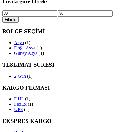
Fiyata göre filtrele
En
En
düşük
yüksek
Filtrele
fiyat
fiyat
BÖLGE SEÇİMİ
Asya
(1)
Doğu Asya
(1)
Güney Asya
(1)
TESLİMAT SÜRESİ
2 Gün
(1)
KARGO FİRMASI
DHL
(1)
FedEx
(1)
UPS
(1)
EKSPRES KARGO