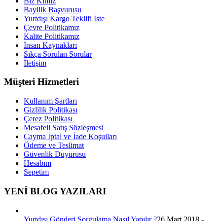
Biz Kimiz
Bayilik Başvurusu
Yurtdışı Kargo Teklifi İste
Çevre Politikamız
Kalite Politikamız
İnsan Kaynakları
Sıkça Sorulan Sorular
İletişim
Müşteri Hizmetleri
Kullanım Şartları
Gizlilik Politikası
Çerez Politikası
Mesafeli Satış Sözleşmesi
Cayma İptal ve İade Koşulları
Ödeme ve Teslimat
Güvenlik Duyurusu
Hesabım
Sepetim
YENİ BLOG YAZILARI
Yurtdışı Gönderi Sorgulama Nasıl Yapılır ?
26 Mart 2018 -