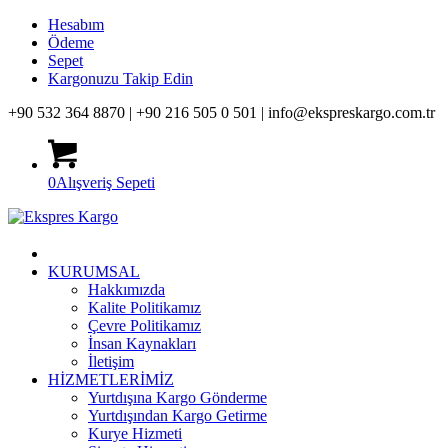
Hesabım
Ödeme
Sepet
Kargonuzu Takip Edin
+90 532 364 8870 |
+90 216 505 0 501 |
info@ekspreskargo.com.tr
0
Alışveriş Sepeti
KURUMSAL
Hakkımızda
Kalite Politikamız
Çevre Politikamız
İnsan Kaynakları
İletişim
HİZMETLERİMİZ
Yurtdışına Kargo Gönderme
Yurtdışından Kargo Getirme
Kurye Hizmeti