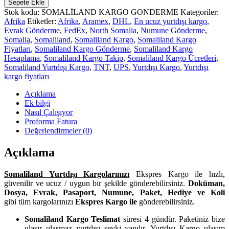
Sepete Ekle
adet
Stok kodu:
SOMALİLAND KARGO GONDERME
Kategoriler:
Afrika
Etiketler:
Afrika
,
Aramex
,
DHL
,
En ucuz yurtdışı kargo
,
Evrak Gönderme
,
FedEx
,
North Somalia
,
Numune Gönderme
,
Somalia
,
Somaliland
,
Somaliland Kargo
,
Somaliland Kargo
Fiyatları
,
Somaliland Kargo Gönderme
,
Somaliland Kargo
Hesaplama
,
Somaliland Kargo Takip
,
Somaliland Kargo Ücretleri
,
Somaliland Yurtdışı Kargo
,
TNT
,
UPS
,
Yurtdışı Kargo
,
Yurtdışı
kargo fiyatları
Açıklama
Ek bilgi
Nasıl Çalışıyor
Proforma Fatura
Değerlendirmeler (0)
Açıklama
Somaliland Yurtdışı Kargolarınızı
Ekspres Kargo ile hızlı,
güvenilir ve ucuz / uygun bir şekilde gönderebilirsiniz.
Doküman,
Dosya, Evrak, Pasaport, Numune, Paket, Hediye ve Koli
gibi tüm kargolarınızı
Ekspres Kargo ile
gönderebilirsiniz.
Somaliland Kargo Teslimat
süresi 4 gündür. Paketiniz bize
ulaşır ulaşmaz yurtdışı sevki yapılır. Yurtdışı Kargo ulaşım