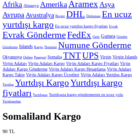
Aramex
Afrika
Amerika
Asya
Almanya
DHL
En ucuz
Avrupa
Avustralya
Broşür
Doküman
yurtdışı kargo
En ucuz yurtdışı kargo fiyatları
Evrak
Evrak Gönderme
FedEx
Guinea
Getir
Gönder
Numune Gönderme
Islands
Gönderme
Kargo
Numune
TNT
UPS
Okyanusya
Somalia
Virgin
Virgin Islands
Online
Pasaport
Virjin Adaları
Virjin Adaları Kargo
Virjin Adaları Kargo Fiyatları
Virjin
Adaları Kargo Gönderme
Virjin Adaları Kargo Hesaplama
Virjin Adaları
Kargo Takip
Virjin Adaları Kargo Ücretleri
Virjin Adaları Yurtdışı Kargo
Yurtdışı Kargo
Yurtdışı kargo
Yurtdışı
fiyatları
Yurtdışına kargo göndermenin en ucuz yolu
Yurtdışına
Yurtdışından
Somaliland Kargo
90
TL