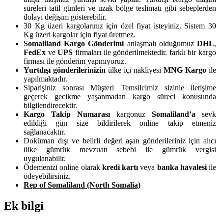
süreleri tatil günleri ve uzak bölge teslimatı gibi sebeplerden
dolayı değişim gösterebilir.
30 Kg üzeri kargolarınız için özel fiyat isteyiniz. Sistem 30
Kg üzeri kargolar için fiyat üretmez.
Somaliland Kargo Gönderimi
anlaşmalı olduğumuz
DHL
,
FedEx
ve
UPS
firmaları ile gönderilmektedir. farklı bir kargo
firması ile gönderim yapmıyoruz.
Yurtdışı gönderilerinizin
ülke içi nakliyesi
MNG Kargo
ile
yapılmaktadır.
Siparişiniz sonrası Müşteri Temsilcimiz sizinle iletişime
geçerek gecikme yaşanmadan kargo süreci konusunda
bilgilendirecektir.
Kargo Takip Numarası
kargonuz
Somaliland’a
sevk
edildiği gün size bildirilerek online takip etmeniz
sağlanacaktır.
Doküman dışı ve belirli değeri aşan gönderileriniz için alıcı
ülke gümrük mevzuatı sebebi ile gümrük vergisi
uygulanabilir.
Ödemenizi online olarak
kredi kartı
veya
banka havalesi
ile
ödeyebilirsiniz.
Rep of Somaliland (North Somalia)
Ek bilgi