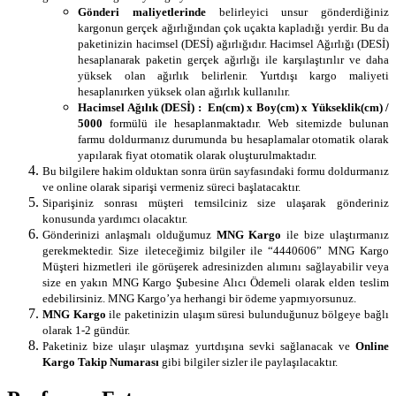
Gönderi maliyetlerinde
belirleyici unsur gönderdiğiniz
kargonun gerçek ağırlığından çok uçakta kapladığı yerdir. Bu da
paketinizin hacimsel (DESİ) ağırlığıdır. Hacimsel Ağırlığı (DESİ)
hesaplanarak paketin gerçek ağırlığı ile karşılaştırılır ve daha
yüksek olan ağırlık belirlenir. Yurtdışı kargo maliyeti
hesaplanırken yüksek olan ağırlık kullanılır.
Hacimsel Ağılık (DESİ) :
En(cm) x Boy(cm) x Yükseklik(cm) /
5000
formülü ile hesaplanmaktadır. Web sitemizde bulunan
farmu doldurmanız durumunda bu hesaplamalar otomatik olarak
yapılarak fiyat otomatik olarak oluşturulmaktadır.
Bu bilgilere hakim olduktan sonra ürün sayfasındaki formu doldurmanız
ve online olarak siparişi vermeniz süreci başlatacaktır.
Siparişiniz sonrası müşteri temsilciniz size ulaşarak gönderiniz
konusunda yardımcı olacaktır.
Gönderinizi anlaşmalı olduğumuz
MNG Kargo
ile bize ulaştırmanız
gerekmektedir. Size ileteceğimiz bilgiler ile “4440606” MNG Kargo
Müşteri hizmetleri ile görüşerek adresinizden alımını sağlayabilir veya
size en yakın MNG Kargo Şubesine Alıcı Ödemeli olarak elden teslim
edebilirsiniz. MNG Kargo’ya herhangi bir ödeme yapmıyorsunuz.
MNG Kargo
ile paketinizin ulaşım süresi bulunduğunuz bölgeye bağlı
olarak 1-2 gündür.
Paketiniz bize ulaşır ulaşmaz yurtdışına sevki sağlanacak ve
Online
Kargo Takip Numarası
gibi bilgiler sizler ile paylaşılacaktır.