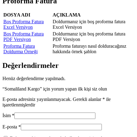
Proforma Fatura
DOSYA ADI
AÇIKLAMA
Boş Proforma Fatura
Doldurmanız için boş proforma fatura
Excel Versiyon
Excel Versiyon
Boş Proforma Fatura
Doldurmanız için boş proforma fatura
PDF Versiyon
PDF Versiyon
Proforma Fatura
Proforma faturayı nasıl dolduracağınız
Doldurma Örneği
hakkında örnek şablon
Değerlendirmeler
Henüz değerlendirme yapılmadı.
“Somaliland Kargo” için yorum yapan ilk kişi siz olun
E-posta adresiniz yayınlanmayacak.
Gerekli alanlar
*
ile
işaretlenmişlerdir
İsim
*
E-posta
*