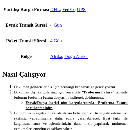
Yurtdışı Kargo Firması
DHL
,
FedEx
,
UPS
Evrak Transit Süresi
4 Gün
Paket Transit Süresi
4 Gün
Bölge
Afrika
,
Doğu Afrika
Nasıl Çalışıyor
Doküman gönderileriniz için herhangi bir hazırlığa gerek yoktur.
Doküman dışı kargolarınız için öncelikle “
Proforma Fatura
” tabında
bulunan Froforma Fatura dosyasını indirerek doldurunuz.
Evrak/Dosya harici tüm kargolarınızda Proforma Fatura
hazırlanmalıdır.
Gönderinizin ağırlığını ve ölçülerini belirleyiniz. Bu sayede ödemenizi
eksiksiz yapabilmeniz, daha sonra yaşanabilecek fiyat farkı ile
karşılaşmamanız ve işlemlerinizin daha hızlı yapılarak muhtemel
gecikmeleri engelmeyi sağlayacaktır.