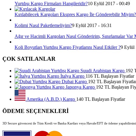
Yurtdışı Kargo Firmaları Hangileridir?
10 Eylül 2017 - 00:49
Kırılabilecek Kargoları Ekspres Kargo İle Gönderebilir Miyim?
Kolimi Nasıl Paketlemeliyim?
9 Eylül 2017 - 16:31
Ağır ve Hacimli Kargoları Nasıl Gönderirim, Sınırlamalar Var 
Koli Boyutları Yurtdışı Kargo Fiyatlarını Nasıl Etkiler ?
9 Eylül
ÇOK SATILANLAR
Suudi Arabistan Kargo
192 T
İtalya Kargo
116 TL Başlayan Fiyatlar
Dubai Kargo
192 TL Başlayan Fiyatla
Japonya Kargo
192 TL Başlayan Fiy
Amerika (A.B.D.) Kargo
140 TL Başlayan Fiyatlar
ÖDEME SEÇENEKLERİ
3D Secure güvencesi ile Tüm Kredi ve Banka Kartları veya Havale/EFT ile ödeme yapabilirsini