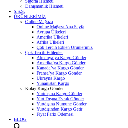
Sigorta Hizmeti
Danışmanlık Hizmeti
S.S.S.
ÜRÜNLERİMİZ
Online Mağaza
Online Mağaza Ana Sayfa
Avrupa Ülkeleri
Amerika Ülkeleri
Afrika Ülkeleri
Çok Tercih Edilen Ürünlerimiz
Çok Tercih Edilenler
Almanya’ya Kargo Gönder
Amerika’ya Kargo Gönder
Kanada’ya Kargo Gönder
Fransa’ya Kargo Gönder
Ukrayna Kargo
Yunanistan Kargo
Kolay Kargo Gönder
Yurtdışına Kargo Gönder
Yurt Dışına Evrak Gönder
Yurtdışına Numune Gönder
Yurtdışından Kargo Getir
Fiyat Farkı Ödemesi
BLOG