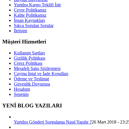
Yurtdışı Kargo Teklifi İste
Çevre Politikamız
Kalite Politikamız
İnsan Kaynakları
Sıkça Sorulan Sorular
İletişim
Müşteri Hizmetleri
Kullanım Şartları
Gizlilik Politikası
Çerez Politikası
Mesafeli Satış Sözleşmesi
Cayma İptal ve İade Koşulları
Ödeme ve Teslimat
Güvenlik Duyurusu
Hesabım
Sepetim
YENİ BLOG YAZILARI
Yurtdışı Gönderi Sorgulama Nasıl Yapılır ?
26 Mart 2018 - 23:2