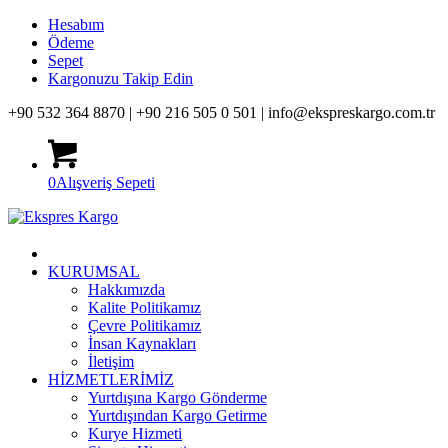
Hesabım
Ödeme
Sepet
Kargonuzu Takip Edin
+90 532 364 8870 |
+90 216 505 0 501 |
info@ekspreskargo.com.tr
0
Alışveriş Sepeti
KURUMSAL
Hakkımızda
Kalite Politikamız
Çevre Politikamız
İnsan Kaynakları
İletişim
HİZMETLERİMİZ
Yurtdışına Kargo Gönderme
Yurtdışından Kargo Getirme
Kurye Hizmeti