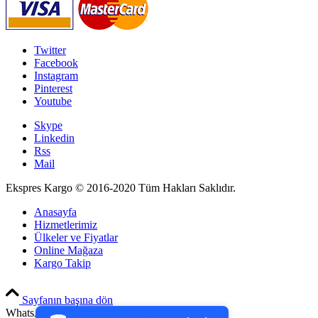
Twitter
Facebook
Instagram
Pinterest
Youtube
Skype
Linkedin
Rss
Mail
Ekspres Kargo © 2016-2020 Tüm Hakları Saklıdır.
Anasayfa
Hizmetlerimiz
Ülkeler ve Fiyatlar
Online Mağaza
Kargo Takip
PCI-DSS Ödeme Güvenliği
Sayfanın başına dön
7/24 Canlı Destek
WhatsApp ile görüşme başlatın!