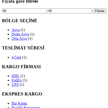
Fiyata göre filtrele
En
En
Filtrele
düşük
yüksek
fiyat
fiyat
BÖLGE SEÇİMİ
Asya
(1)
Doğu Asya
(1)
Orta Asya
(1)
TESLİMAT SÜRESİ
4 Gün
(1)
KARGO FİRMASI
DHL
(1)
FedEx
(1)
UPS
(1)
EKSPRES KARGO
Biz Kimiz
Bayilik Başvurusu