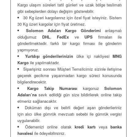
Kargo ulaşım süreleri tatil günleri ve uzak bölge teslimatı
gibi sebeplerden dolayı değişim gösterebilir.
30 Kg üzeri kargolarınız için özel fiyat isteyiniz. Sistem
30 Kg üzeri kargolar için fiyat üretmez.
Solomon Adaları Kargo Gönderimi
anlaşmalı
olduğumuz
DHL
,
FedEx
ve
UPS
firmaları ile
gönderilmektedir. farklı bir kargo firması ile gönderim
yapmıyoruz.
Yurtdışı gönderilerinizin
ülke içi nakliyesi
MNG
Kargo
ile yapılmaktadır.
Siparişiniz sonrası Müşteri Temsilcimiz sizinle iletişime
geçerek gecikme yaşanmadan kargo süreci konusunda
bilgilendirecektir.
Kargo Takip Numarası
kargonuz
Solomon
Adaları’na
sevk edildiği gün size bildirilerek online takip
etmeniz sağlanacaktır.
Doküman dışı ve belirli değeri aşan gönderileriniz
için alıcı ülke gümrük mevzuatı sebebi ile gümrük vergisi
uygulanabilir.
Ödemenizi online olarak
kredi kartı
veya
banka
havalesi
ile ödeyebilirsiniz.