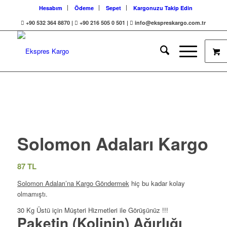
Hesabım
Ödeme
Sepet
Kargonuzu Takip Edin
+90 532 364 8870 |
+90 216 505 0 501 |
info@ekspreskargo.com.tr
Solomon Adaları Kargo
87
TL
Solomon Adaları’na
Kargo Göndermek
hiç bu kadar kolay
olmamıştı.
30 Kg Üstü için Müşteri Hizmetleri ile Görüşünüz !!!
Paketin (Kolinin) Ağırlığı