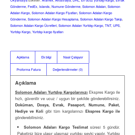
Okyanusya
Etiketler:
Aramex
,
Avustralya
,
DHL
,
En ucuz yurtdışı kargo
,
Evrak
Gönderme
,
FedEx
,
Islands
,
Numune Gönderme
,
Solomon Adaları
,
Solomon
Adaları Kargo
,
Solomon Adaları Kargo Fiyatları
,
Solomon Adaları Kargo
Gönderme
,
Solomon Adaları Kargo Hesaplama
,
Solomon Adaları Kargo Takip
,
Solomon Adaları Kargo Ücretleri
,
Solomon Adaları Yurtdışı Kargo
,
TNT
,
UPS
,
Yurtdışı Kargo
,
Yurtdışı kargo fiyatları
Açıklama
Ek bilgi
Nasıl Çalışıyor
Proforma Fatura
Değerlendirmeler (0)
Açıklama
Solomon Adaları Yurtdışı Kargolarınızı
Ekspres Kargo ile
hızlı, güvenilir ve ucuz / uygun bir şekilde gönderebilirsiniz.
Doküman, Dosya, Evrak, Pasaport, Numune, Paket,
Hediye ve Koli
gibi tüm kargolarınızı
Ekspres Kargo ile
gönderebilirsiniz.
Solomon Adaları Kargo Teslimat
süresi 5 gündür.
Paketiniz bize ulaşır ulaşmaz yurtdışı sevki yapılır. Yurtdışı