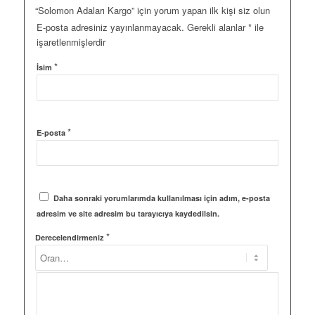
“Solomon Adaları Kargo” için yorum yapan ilk kişi siz olun
E-posta adresiniz yayınlanmayacak.
Gerekli alanlar
*
ile
işaretlenmişlerdir
*
İsim
*
E-posta
Daha sonraki yorumlarımda kullanılması için adım, e-posta
adresim ve site adresim bu tarayıcıya kaydedilsin.
*
Derecelendirmeniz