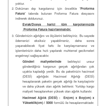
yoktur.
Doküman dışı kargolarınız için öncelikle “
Proforma
Fatura
” tabında bulunan Froforma Fatura dosyasını
indirerek doldurunuz.
Evrak/Dosya harici tüm kargolarınızda
Proforma Fatura hazırlanmalıdır.
Gönderinizin ağırlığını ve ölçülerini belirleyiniz. Bu sayede
ödemenizi eksiksiz yapabilmeniz, daha sonra
yaşanabilecek fiyat farkı ile karşılaşmamanız ve
işlemlerinizin daha hızlı yapılarak muhtemel gecikmeleri
engelmeyi sağlayacaktır.
Gönderi maliyetlerinde
belirleyici unsur
gönderdiğiniz kargonun gerçek ağırlığından çok
uçakta kapladığı yerdir. Bu da paketinizin hacimsel
(DESİ) ağırlığıdır. Hacimsel Ağırlığı (DESİ)
hesaplanarak paketin gerçek ağırlığı ile karşılaştırılır
ve daha yüksek olan ağırlık belirlenir. Yurtdışı kargo
maliyeti hesaplanırken yüksek olan ağırlık kullanılır.
Hacimsel Ağılık (DESİ) :
En(cm) x Boy(cm) x
Yükseklik(cm) / 5000
formülü ile hesaplanmaktadır.