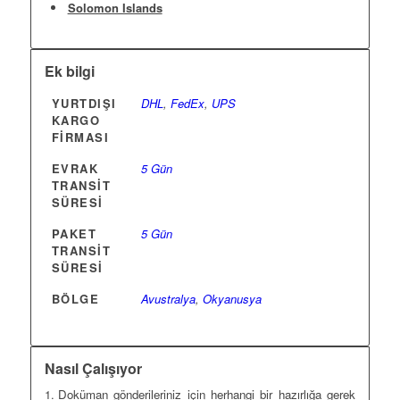
Solomon Islands
Ek bilgi
YURTDIŞI
DHL
,
FedEx
,
UPS
KARGO
FIRMASI
EVRAK
5 Gün
TRANSIT
SÜRESI
PAKET
5 Gün
TRANSIT
SÜRESI
BÖLGE
Avustralya
,
Okyanusya
Nasıl Çalışıyor
Doküman gönderileriniz için herhangi bir hazırlığa gerek