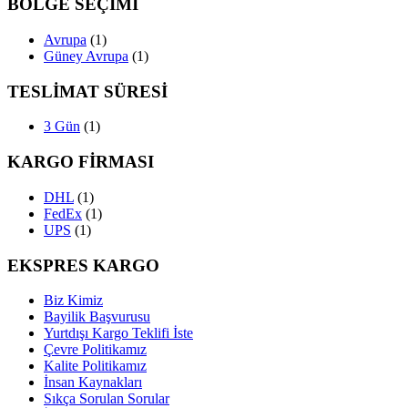
BÖLGE SEÇİMİ
Avrupa
(1)
Güney Avrupa
(1)
TESLİMAT SÜRESİ
3 Gün
(1)
KARGO FİRMASI
DHL
(1)
FedEx
(1)
UPS
(1)
EKSPRES KARGO
Biz Kimiz
Bayilik Başvurusu
Yurtdışı Kargo Teklifi İste
Çevre Politikamız
Kalite Politikamız
İnsan Kaynakları
Sıkça Sorulan Sorular