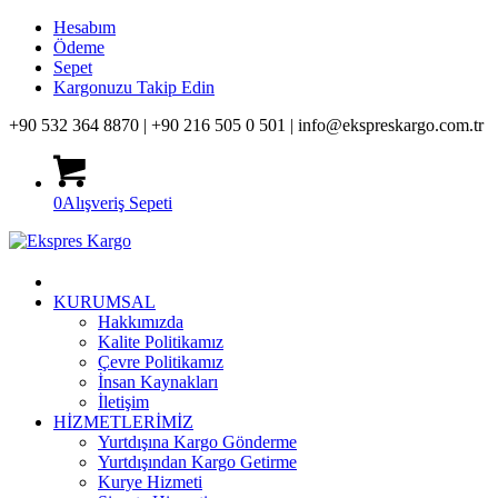
Hesabım
Ödeme
Sepet
Kargonuzu Takip Edin
+90 532 364 8870 |
+90 216 505 0 501 |
info@ekspreskargo.com.tr
0
Alışveriş Sepeti
KURUMSAL
Hakkımızda
Kalite Politikamız
Çevre Politikamız
İnsan Kaynakları
İletişim
HİZMETLERİMİZ
Yurtdışına Kargo Gönderme
Yurtdışından Kargo Getirme
Kurye Hizmeti