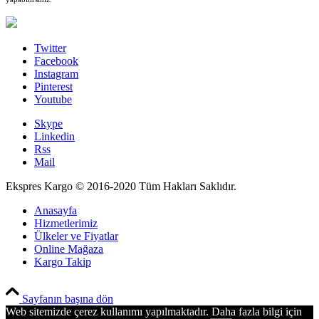
Twitter
Facebook
Instagram
Pinterest
Youtube
Skype
Linkedin
Rss
Mail
Ekspres Kargo © 2016-2020 Tüm Hakları Saklıdır.
Anasayfa
Hizmetlerimiz
Ülkeler ve Fiyatlar
Online Mağaza
Kargo Takip
PCI-DSS Ödeme Güvenliği
Sayfanın başına dön
Web sitemizde çerez kullanımı yapılmaktadır. Daha fazla bilgi için