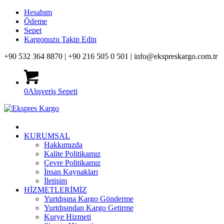
Hesabım
Ödeme
Sepet
Kargonuzu Takip Edin
+90 532 364 8870 |
+90 216 505 0 501 |
info@ekspreskargo.com.tr
0
Alışveriş Sepeti
KURUMSAL
Hakkımızda
Kalite Politikamız
Çevre Politikamız
İnsan Kaynakları
İletişim
HİZMETLERİMİZ
Yurtdışına Kargo Gönderme
Yurtdışından Kargo Getirme
Kurye Hizmeti