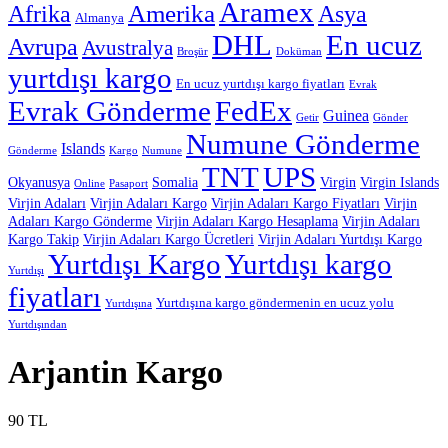
Aramex
Afrika
Amerika
Asya
Almanya
DHL
En ucuz
Avrupa
Avustralya
Broşür
Doküman
yurtdışı kargo
En ucuz yurtdışı kargo fiyatları
Evrak
Evrak Gönderme
FedEx
Guinea
Getir
Gönder
Numune Gönderme
Islands
Gönderme
Kargo
Numune
TNT
UPS
Okyanusya
Somalia
Virgin
Virgin Islands
Online
Pasaport
Virjin Adaları
Virjin Adaları Kargo
Virjin Adaları Kargo Fiyatları
Virjin
Adaları Kargo Gönderme
Virjin Adaları Kargo Hesaplama
Virjin Adaları
Kargo Takip
Virjin Adaları Kargo Ücretleri
Virjin Adaları Yurtdışı Kargo
Yurtdışı Kargo
Yurtdışı kargo
Yurtdışı
fiyatları
Yurtdışına kargo göndermenin en ucuz yolu
Yurtdışına
Yurtdışından
Arjantin Kargo
90
TL