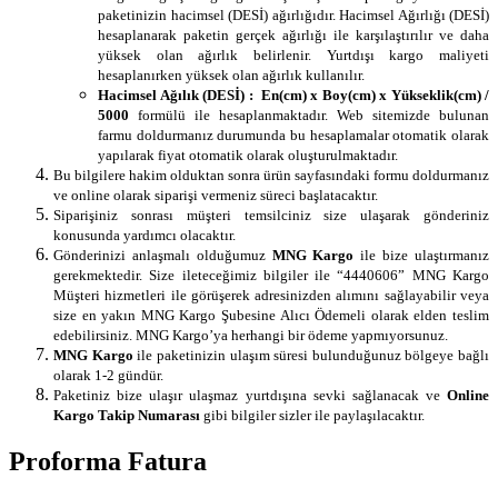
paketinizin hacimsel (DESİ) ağırlığıdır. Hacimsel Ağırlığı (DESİ)
hesaplanarak paketin gerçek ağırlığı ile karşılaştırılır ve daha
yüksek olan ağırlık belirlenir. Yurtdışı kargo maliyeti
hesaplanırken yüksek olan ağırlık kullanılır.
Hacimsel Ağılık (DESİ) :
En(cm) x Boy(cm) x Yükseklik(cm) /
5000
formülü ile hesaplanmaktadır. Web sitemizde bulunan
farmu doldurmanız durumunda bu hesaplamalar otomatik olarak
yapılarak fiyat otomatik olarak oluşturulmaktadır.
Bu bilgilere hakim olduktan sonra ürün sayfasındaki formu doldurmanız
ve online olarak siparişi vermeniz süreci başlatacaktır.
Siparişiniz sonrası müşteri temsilciniz size ulaşarak gönderiniz
konusunda yardımcı olacaktır.
Gönderinizi anlaşmalı olduğumuz
MNG Kargo
ile bize ulaştırmanız
gerekmektedir. Size ileteceğimiz bilgiler ile “4440606” MNG Kargo
Müşteri hizmetleri ile görüşerek adresinizden alımını sağlayabilir veya
size en yakın MNG Kargo Şubesine Alıcı Ödemeli olarak elden teslim
edebilirsiniz. MNG Kargo’ya herhangi bir ödeme yapmıyorsunuz.
MNG Kargo
ile paketinizin ulaşım süresi bulunduğunuz bölgeye bağlı
olarak 1-2 gündür.
Paketiniz bize ulaşır ulaşmaz yurtdışına sevki sağlanacak ve
Online
Kargo Takip Numarası
gibi bilgiler sizler ile paylaşılacaktır.
Proforma Fatura