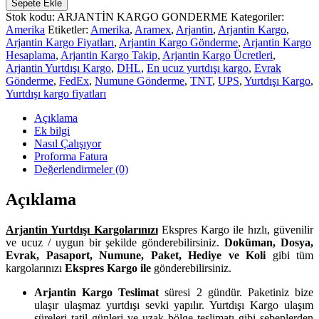
Sepete Ekle
adet
Stok kodu:
ARJANTİN KARGO GONDERME
Kategoriler:
Amerika
Etiketler:
Amerika
,
Aramex
,
Arjantin
,
Arjantin Kargo
,
Arjantin Kargo Fiyatları
,
Arjantin Kargo Gönderme
,
Arjantin Kargo
Hesaplama
,
Arjantin Kargo Takip
,
Arjantin Kargo Ücretleri
,
Arjantin Yurtdışı Kargo
,
DHL
,
En ucuz yurtdışı kargo
,
Evrak
Gönderme
,
FedEx
,
Numune Gönderme
,
TNT
,
UPS
,
Yurtdışı Kargo
,
Yurtdışı kargo fiyatları
Açıklama
Ek bilgi
Nasıl Çalışıyor
Proforma Fatura
Değerlendirmeler (0)
Açıklama
Arjantin Yurtdışı Kargolarınızı
Ekspres Kargo ile hızlı, güvenilir
ve ucuz / uygun bir şekilde gönderebilirsiniz.
Doküman, Dosya,
Evrak, Pasaport, Numune, Paket, Hediye ve Koli
gibi tüm
kargolarınızı
Ekspres Kargo ile
gönderebilirsiniz.
Arjantin Kargo Teslimat
süresi 2 gündür. Paketiniz bize
ulaşır ulaşmaz yurtdışı sevki yapılır. Yurtdışı Kargo ulaşım
süreleri tatil günleri ve uzak bölge teslimatı gibi sebeplerden