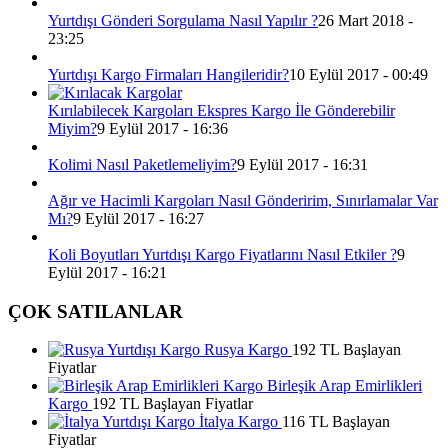
Yurtdışı Gönderi Sorgulama Nasıl Yapılır ?
26 Mart 2018 -
23:25
Yurtdışı Kargo Firmaları Hangileridir?
10 Eylül 2017 - 00:49
Kırılabilecek Kargoları Ekspres Kargo İle Gönderebilir
Miyim?
9 Eylül 2017 - 16:36
Kolimi Nasıl Paketlemeliyim?
9 Eylül 2017 - 16:31
Ağır ve Hacimli Kargoları Nasıl Gönderirim, Sınırlamalar Var
Mı?
9 Eylül 2017 - 16:27
Koli Boyutları Yurtdışı Kargo Fiyatlarını Nasıl Etkiler ?
9
Eylül 2017 - 16:21
ÇOK SATILANLAR
Rusya Kargo
192 TL Başlayan
Fiyatlar
Birleşik Arap Emirlikleri
Kargo
192 TL Başlayan Fiyatlar
İtalya Kargo
116 TL Başlayan
Fiyatlar