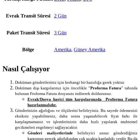
Evrak Transit Süresi
2 Gün
Paket Transit Süresi
3 Gün
Bölge
Amerika
,
Güney Amerika
Nasıl Çalışıyor
Doküman gönderileriniz için herhangi bir hazırlığa gerek yoktur.
Doküman dışı kargolarınız için öncelikle “
Proforma Fatura
” tabında
bulunan Froforma Fatura dosyasını indirerek doldurunuz.
Evrak/Dosya harici tüm kargolarınızda Proforma Fatura
hazırlanmalıdır.
Gönderinizin ağırlığını ve ölçülerini belirleyiniz. Bu sayede ödemenizi
eksiksiz yapabilmeniz, daha sonra yaşanabilecek fiyat farkı ile
karşılaşmamanız ve işlemlerinizin daha hızlı yapılarak muhtemel
gecikmeleri engelmeyi sağlayacaktır.
Gönderi maliyetlerinde
belirleyici unsur gönderdiğiniz
kargonun gerçek ağırlığından çok uçakta kapladığı yerdir. Bu da