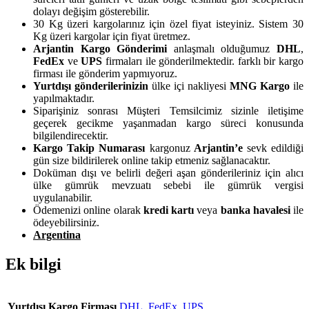
dolayı değişim gösterebilir.
30 Kg üzeri kargolarınız için özel fiyat isteyiniz. Sistem 30
Kg üzeri kargolar için fiyat üretmez.
Arjantin Kargo Gönderimi
anlaşmalı olduğumuz
DHL
,
FedEx
ve
UPS
firmaları ile gönderilmektedir. farklı bir kargo
firması ile gönderim yapmıyoruz.
Yurtdışı gönderilerinizin
ülke içi nakliyesi
MNG Kargo
ile
yapılmaktadır.
Siparişiniz sonrası Müşteri Temsilcimiz sizinle iletişime
geçerek gecikme yaşanmadan kargo süreci konusunda
bilgilendirecektir.
Kargo Takip Numarası
kargonuz
Arjantin’e
sevk edildiği
gün size bildirilerek online takip etmeniz sağlanacaktır.
Doküman dışı ve belirli değeri aşan gönderileriniz için alıcı
ülke gümrük mevzuatı sebebi ile gümrük vergisi
uygulanabilir.
Ödemenizi online olarak
kredi kartı
veya
banka havalesi
ile
ödeyebilirsiniz.
Argentina
Ek bilgi
Yurtdışı Kargo Firması
DHL
,
FedEx
,
UPS