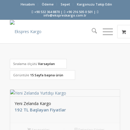
Hesabım
Ödeme
Sepet
Kargonuzu Takip Edin
+90 532 364 8870 |
+90 216 505 0 501 |
info@ekspreskargo.com.tr
Sıralama ölçütü
Varsayılan
Görüntüle
15 Sayfa başına ürün
Yeni Zelanda Kargo
192 TL Başlayan Fiyatlar
Seçenekler
Detayları Göster