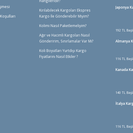
Hangileridir?
eşmesi
Japonya K
Kırılabilecek Kargoları Ekspres
Koşulları
Kargo İle Gönderebilir Miyim?
Kolimi Nasıl Paketlemeliyim?
192 TL Başl
Ağır ve Hacimli Kargoları Nasıl
Gönderirim, Sınırlamalar Var Mı?
Almanya 
Koli Boyutları Yurtdışı Kargo
Fiyatlarını Nasıl Etkiler ?
116 TL Başl
Kanada K
140 TL Başl
İtalya Kar
116 TL Başl