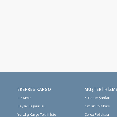
EKSPRES KARGO
MÜŞTERI HIZM
Biz Kimiz
Kullanım Şartları
Bayilik Başvurusu
Gizlilik Politikası
Yurtdışı Kargo Teklifi İste
Çerez Politikası