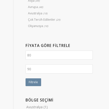
Asya
(49)
Avrupa
(48)
Avustralya
(18)
Çok Tercih Edilenler
(29)
Okyanusya
(18)
FIYATA GÖRE FILTRELE
Filtrele
BÖLGE SEÇİMİ
Avustralya
(1)