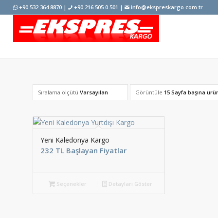
+90 532 364 8870 |
+90 216 505 0 501 |
info@ekspreskargo.com.tr
Sıralama ölçütü
Varsayılan
Görüntüle
15 Sayfa başına ürü
Yeni Kaledonya Kargo
232 TL Başlayan Fiyatlar
Seçenekler
Detayları Göster