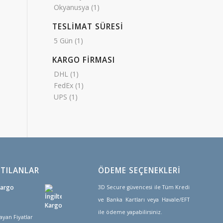
Okyanusya
(1)
TESLİMAT SÜRESİ
5 Gün
(1)
KARGO FİRMASI
DHL
(1)
FedEx
(1)
UPS
(1)
TILANLAR
ÖDEME SEÇENEKLERİ
Kargo
3D Secure güvencesi ile Tüm Kredi
ve Banka Kartları veya Havale/EFT
ile ödeme yapabilirsiniz.
ayan Fiyatlar