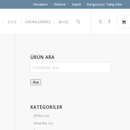
Hesabım
Ödeme
Sepet
Kargonuzu Takip Edin
S.S.S.
ÜRÜNLERİMİZ
BLOG
ÜRÜN ARA
Ara
KATEGORİLER
Afrika
(53)
Amerika
(56)