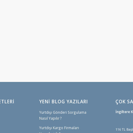
ETLERI
YENİ BLOG YAZILARI
ÇOK SA
İngiltere 
Yurtdışı Gönderi Sorgulama
Nasıl Yapılır ?
Yurtdışı Kargo Firmaları
116 TL Başl