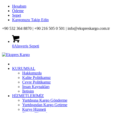
Hesabım
Ödeme
Sepet
Kargonuzu Takip Edin
+90 532 364 8870 |
+90 216 505 0 501 |
info@ekspreskargo.com.tr
0
Alışveriş Sepeti
KURUMSAL
Hakkımızda
Kalite Politikamız
Çevre Politikamız
İnsan Kaynakları
İletişim
HİZMETLERİMİZ
Yurtdışına Kargo Gönderme
Yurtdışından Kargo Getirme
Kurye Hizmeti