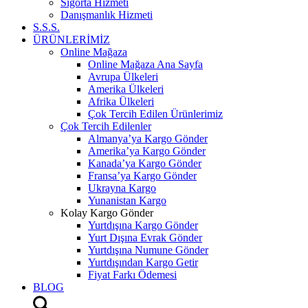
Sigorta Hizmeti
Danışmanlık Hizmeti
S.S.S.
ÜRÜNLERİMİZ
Online Mağaza
Online Mağaza Ana Sayfa
Avrupa Ülkeleri
Amerika Ülkeleri
Afrika Ülkeleri
Çok Tercih Edilen Ürünlerimiz
Çok Tercih Edilenler
Almanya’ya Kargo Gönder
Amerika’ya Kargo Gönder
Kanada’ya Kargo Gönder
Fransa’ya Kargo Gönder
Ukrayna Kargo
Yunanistan Kargo
Kolay Kargo Gönder
Yurtdışına Kargo Gönder
Yurt Dışına Evrak Gönder
Yurtdışına Numune Gönder
Yurtdışından Kargo Getir
Fiyat Farkı Ödemesi
BLOG