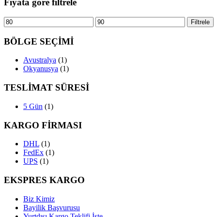
Fiyata göre filtrele
En
En
Filtrele
düşük
yüksek
fiyat
fiyat
BÖLGE SEÇİMİ
Avustralya
(1)
Okyanusya
(1)
TESLİMAT SÜRESİ
5 Gün
(1)
KARGO FİRMASI
DHL
(1)
FedEx
(1)
UPS
(1)
EKSPRES KARGO
Biz Kimiz
Bayilik Başvurusu
Yurtdışı Kargo Teklifi İste