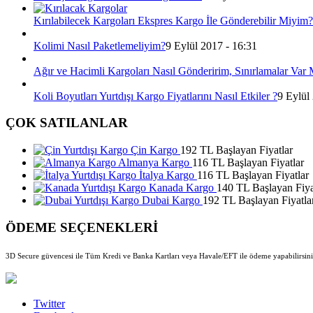
Kırılabilecek Kargoları Ekspres Kargo İle Gönderebilir Miyim?
Kolimi Nasıl Paketlemeliyim?
9 Eylül 2017 - 16:31
Ağır ve Hacimli Kargoları Nasıl Gönderirim, Sınırlamalar Var 
Koli Boyutları Yurtdışı Kargo Fiyatlarını Nasıl Etkiler ?
9 Eylül
ÇOK SATILANLAR
Çin Kargo
192 TL Başlayan Fiyatlar
Almanya Kargo
116 TL Başlayan Fiyatlar
İtalya Kargo
116 TL Başlayan Fiyatlar
Kanada Kargo
140 TL Başlayan Fiya
Dubai Kargo
192 TL Başlayan Fiyatla
ÖDEME SEÇENEKLERİ
3D Secure güvencesi ile Tüm Kredi ve Banka Kartları veya Havale/EFT ile ödeme yapabilirsini
Twitter