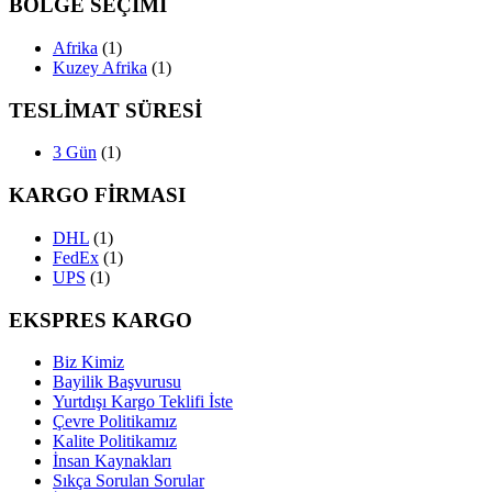
BÖLGE SEÇİMİ
Afrika
(1)
Kuzey Afrika
(1)
TESLİMAT SÜRESİ
3 Gün
(1)
KARGO FİRMASI
DHL
(1)
FedEx
(1)
UPS
(1)
EKSPRES KARGO
Biz Kimiz
Bayilik Başvurusu
Yurtdışı Kargo Teklifi İste
Çevre Politikamız
Kalite Politikamız
İnsan Kaynakları
Sıkça Sorulan Sorular