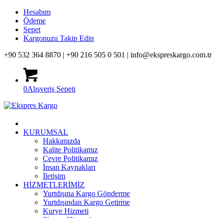
Hesabım
Ödeme
Sepet
Kargonuzu Takip Edin
+90 532 364 8870 |
+90 216 505 0 501 |
info@ekspreskargo.com.tr
0
Alışveriş Sepeti
KURUMSAL
Hakkımızda
Kalite Politikamız
Çevre Politikamız
İnsan Kaynakları
İletişim
HİZMETLERİMİZ
Yurtdışına Kargo Gönderme
Yurtdışından Kargo Getirme
Kurye Hizmeti