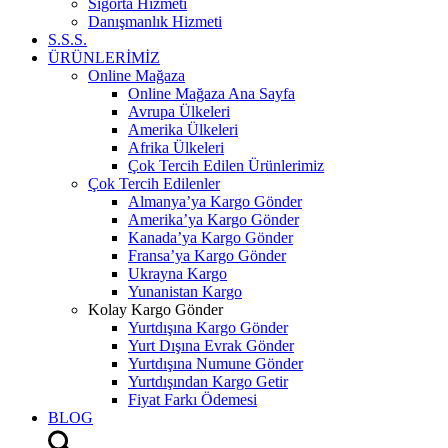
Sigorta Hizmeti
Danışmanlık Hizmeti
S.S.S.
ÜRÜNLERİMİZ
Online Mağaza
Online Mağaza Ana Sayfa
Avrupa Ülkeleri
Amerika Ülkeleri
Afrika Ülkeleri
Çok Tercih Edilen Ürünlerimiz
Çok Tercih Edilenler
Almanya’ya Kargo Gönder
Amerika’ya Kargo Gönder
Kanada’ya Kargo Gönder
Fransa’ya Kargo Gönder
Ukrayna Kargo
Yunanistan Kargo
Kolay Kargo Gönder
Yurtdışına Kargo Gönder
Yurt Dışına Evrak Gönder
Yurtdışına Numune Gönder
Yurtdışından Kargo Getir
Fiyat Farkı Ödemesi
BLOG