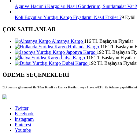
Ağır ve Hacimli Kargoları Nasıl Gönderirim, Sınırlamalar Var 
Koli Boyutları Yurtdışı Kargo Fiyatlarını Nasıl Etkiler ?
9 Eylül
ÇOK SATILANLAR
Almanya Kargo
116 TL Başlayan Fiyatlar
Hollanda Kargo
116 TL Başlayan Fi
Japonya Kargo
192 TL Başlayan Fiy
İtalya Kargo
116 TL Başlayan Fiyatlar
Dubai Kargo
192 TL Başlayan Fiyatla
ÖDEME SEÇENEKLERİ
3D Secure güvencesi ile Tüm Kredi ve Banka Kartları veya Havale/EFT ile ödeme yapabilirsini
Twitter
Facebook
Instagram
Pinterest
Youtube