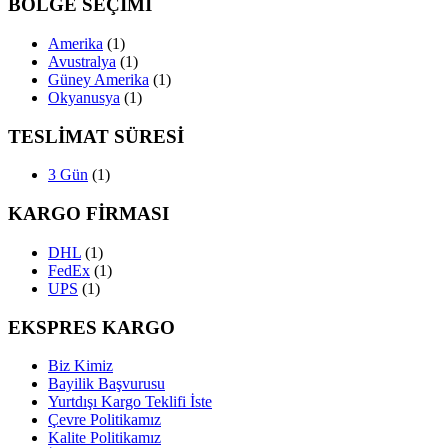
BÖLGE SEÇİMİ
Amerika
(1)
Avustralya
(1)
Güney Amerika
(1)
Okyanusya
(1)
TESLİMAT SÜRESİ
3 Gün
(1)
KARGO FİRMASI
DHL
(1)
FedEx
(1)
UPS
(1)
EKSPRES KARGO
Biz Kimiz
Bayilik Başvurusu
Yurtdışı Kargo Teklifi İste
Çevre Politikamız
Kalite Politikamız