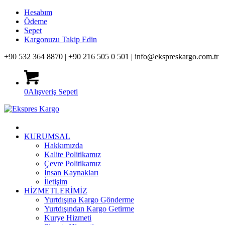
Hesabım
Ödeme
Sepet
Kargonuzu Takip Edin
+90 532 364 8870 |
+90 216 505 0 501 |
info@ekspreskargo.com.tr
0
Alışveriş Sepeti
KURUMSAL
Hakkımızda
Kalite Politikamız
Çevre Politikamız
İnsan Kaynakları
İletişim
HİZMETLERİMİZ
Yurtdışına Kargo Gönderme
Yurtdışından Kargo Getirme
Kurye Hizmeti