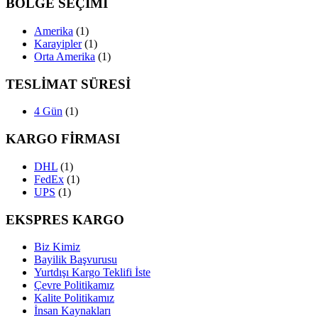
BÖLGE SEÇİMİ
Amerika
(1)
Karayipler
(1)
Orta Amerika
(1)
TESLİMAT SÜRESİ
4 Gün
(1)
KARGO FİRMASI
DHL
(1)
FedEx
(1)
UPS
(1)
EKSPRES KARGO
Biz Kimiz
Bayilik Başvurusu
Yurtdışı Kargo Teklifi İste
Çevre Politikamız
Kalite Politikamız
İnsan Kaynakları