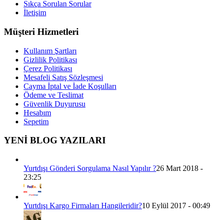
Sıkça Sorulan Sorular
İletişim
Müşteri Hizmetleri
Kullanım Şartları
Gizlilik Politikası
Çerez Politikası
Mesafeli Satış Sözleşmesi
Cayma İptal ve İade Koşulları
Ödeme ve Teslimat
Güvenlik Duyurusu
Hesabım
Sepetim
YENİ BLOG YAZILARI
Yurtdışı Gönderi Sorgulama Nasıl Yapılır ?
26 Mart 2018 -
23:25
Yurtdışı Kargo Firmaları Hangileridir?
10 Eylül 2017 - 00:49