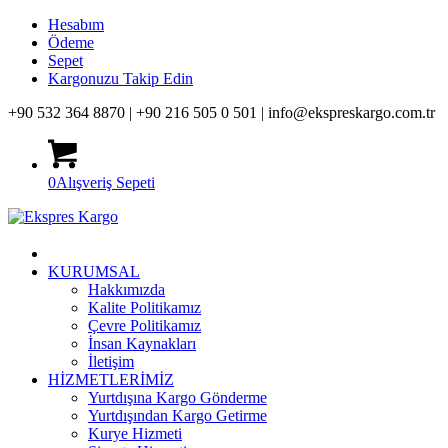
Hesabım
Ödeme
Sepet
Kargonuzu Takip Edin
+90 532 364 8870 |
+90 216 505 0 501 |
info@ekspreskargo.com.tr
0
Alışveriş Sepeti
KURUMSAL
Hakkımızda
Kalite Politikamız
Çevre Politikamız
İnsan Kaynakları
İletişim
HİZMETLERİMİZ
Yurtdışına Kargo Gönderme
Yurtdışından Kargo Getirme
Kurye Hizmeti