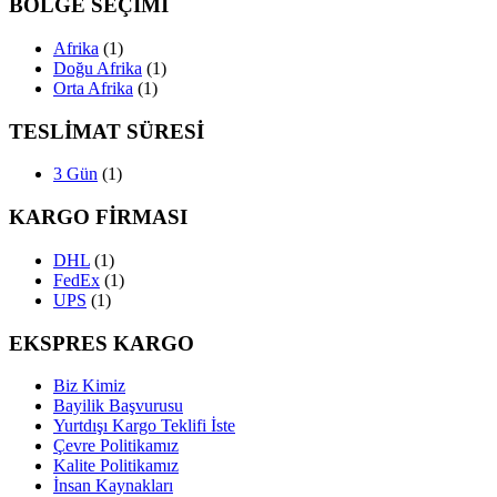
BÖLGE SEÇİMİ
Afrika
(1)
Doğu Afrika
(1)
Orta Afrika
(1)
TESLİMAT SÜRESİ
3 Gün
(1)
KARGO FİRMASI
DHL
(1)
FedEx
(1)
UPS
(1)
EKSPRES KARGO
Biz Kimiz
Bayilik Başvurusu
Yurtdışı Kargo Teklifi İste
Çevre Politikamız
Kalite Politikamız
İnsan Kaynakları