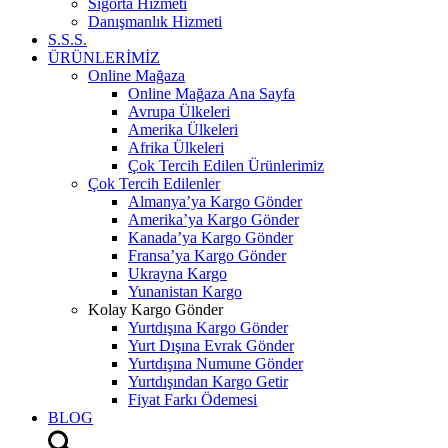
Sigorta Hizmeti
Danışmanlık Hizmeti
S.S.S.
ÜRÜNLERİMİZ
Online Mağaza
Online Mağaza Ana Sayfa
Avrupa Ülkeleri
Amerika Ülkeleri
Afrika Ülkeleri
Çok Tercih Edilen Ürünlerimiz
Çok Tercih Edilenler
Almanya’ya Kargo Gönder
Amerika’ya Kargo Gönder
Kanada’ya Kargo Gönder
Fransa’ya Kargo Gönder
Ukrayna Kargo
Yunanistan Kargo
Kolay Kargo Gönder
Yurtdışına Kargo Gönder
Yurt Dışına Evrak Gönder
Yurtdışına Numune Gönder
Yurtdışından Kargo Getir
Fiyat Farkı Ödemesi
BLOG