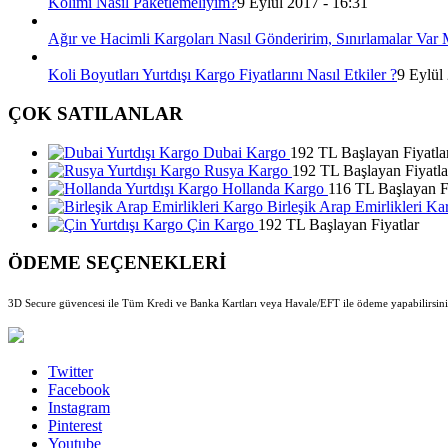
Kolimi Nasıl Paketlemeliyim?
9 Eylül 2017 - 16:31
Ağır ve Hacimli Kargoları Nasıl Gönderirim, Sınırlamalar Var 
Koli Boyutları Yurtdışı Kargo Fiyatlarını Nasıl Etkiler ?
9 Eylül
ÇOK SATILANLAR
Dubai Kargo
192 TL Başlayan Fiyatla
Rusya Kargo
192 TL Başlayan Fiyatla
Hollanda Kargo
116 TL Başlayan Fi
Birleşik Arap Emirlikleri Ka
Çin Kargo
192 TL Başlayan Fiyatlar
ÖDEME SEÇENEKLERİ
3D Secure güvencesi ile Tüm Kredi ve Banka Kartları veya Havale/EFT ile ödeme yapabilirsini
Twitter
Facebook
Instagram
Pinterest
Youtube