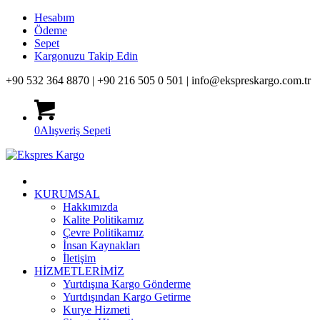
Hesabım
Ödeme
Sepet
Kargonuzu Takip Edin
+90 532 364 8870 |
+90 216 505 0 501 |
info@ekspreskargo.com.tr
0
Alışveriş Sepeti
KURUMSAL
Hakkımızda
Kalite Politikamız
Çevre Politikamız
İnsan Kaynakları
İletişim
HİZMETLERİMİZ
Yurtdışına Kargo Gönderme
Yurtdışından Kargo Getirme
Kurye Hizmeti