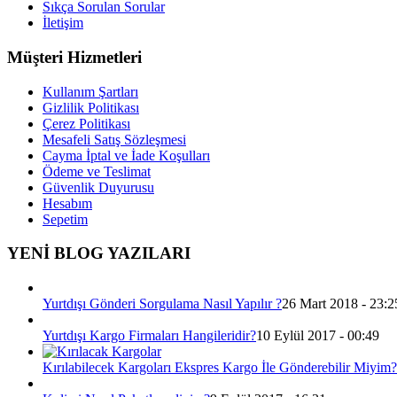
Sıkça Sorulan Sorular
İletişim
Müşteri Hizmetleri
Kullanım Şartları
Gizlilik Politikası
Çerez Politikası
Mesafeli Satış Sözleşmesi
Cayma İptal ve İade Koşulları
Ödeme ve Teslimat
Güvenlik Duyurusu
Hesabım
Sepetim
YENİ BLOG YAZILARI
Yurtdışı Gönderi Sorgulama Nasıl Yapılır ?
26 Mart 2018 - 23:2
Yurtdışı Kargo Firmaları Hangileridir?
10 Eylül 2017 - 00:49
Kırılabilecek Kargoları Ekspres Kargo İle Gönderebilir Miyim?