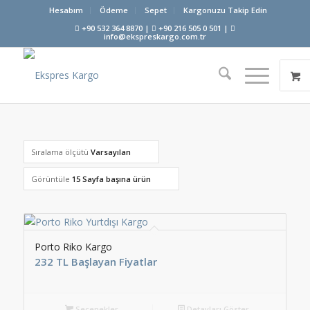
Hesabım
Ödeme
Sepet
Kargonuzu Takip Edin
+90 532 364 8870 |
+90 216 505 0 501 |
info@ekspreskargo.com.tr
Sıralama ölçütü
Varsayılan
Görüntüle
15 Sayfa başına ürün
Porto Riko Kargo
232 TL Başlayan Fiyatlar
Seçenekler
Detayları Göster