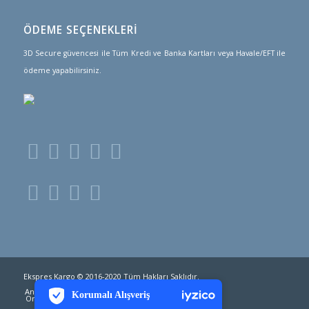
ÖDEME SEÇENEKLERİ
3D Secure güvencesi ile Tüm Kredi ve Banka Kartları veya Havale/EFT ile
ödeme yapabilirsiniz.
PCI-DSS Ödeme Güvenliği
Ekspres Kargo © 2016-2020 Tüm Hakları Saklıdır.
7/24 Canlı Destek
Anasayfa
Hizmetlerimiz
Ülkeler ve Fiyatlar
Korumalı Alışveriş
Online Mağaza
Kargo Takip
iyzico Korumalı Alışveriş