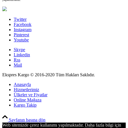
Twitter
Facebook
Instagram
Pinterest
Youtube
Skype
Linkedin
Rss
Mail
Ekspres Kargo © 2016-2020 Tüm Hakları Saklıdır.
Anasayfa
Hizmetlerimiz
Ülkeler ve Fiyatlar
Online Mağaza
Kargo Takip
PCI-DSS Ödeme Güvenliği
Sayfanın başına dön
Web sitemizde çerez kullanımı yapılmaktadır. Daha fazla bilgi için