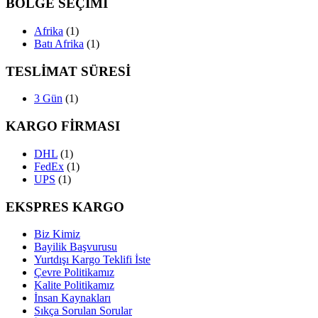
BÖLGE SEÇİMİ
Afrika
(1)
Batı Afrika
(1)
TESLİMAT SÜRESİ
3 Gün
(1)
KARGO FİRMASI
DHL
(1)
FedEx
(1)
UPS
(1)
EKSPRES KARGO
Biz Kimiz
Bayilik Başvurusu
Yurtdışı Kargo Teklifi İste
Çevre Politikamız
Kalite Politikamız
İnsan Kaynakları
Sıkça Sorulan Sorular