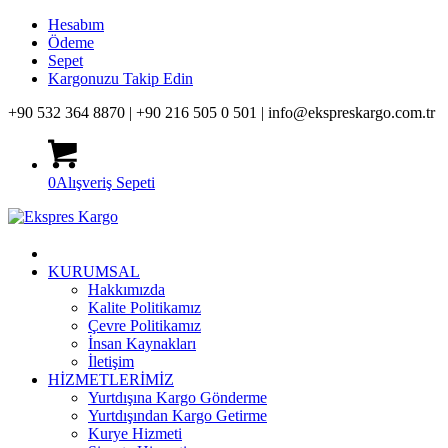
Hesabım
Ödeme
Sepet
Kargonuzu Takip Edin
+90 532 364 8870 |
+90 216 505 0 501 |
info@ekspreskargo.com.tr
0
Alışveriş Sepeti
KURUMSAL
Hakkımızda
Kalite Politikamız
Çevre Politikamız
İnsan Kaynakları
İletişim
HİZMETLERİMİZ
Yurtdışına Kargo Gönderme
Yurtdışından Kargo Getirme
Kurye Hizmeti