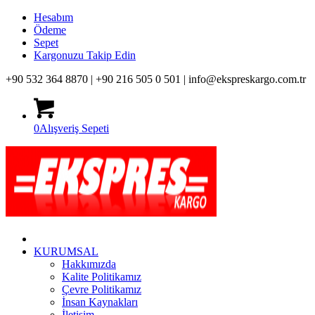
Hesabım
Ödeme
Sepet
Kargonuzu Takip Edin
+90 532 364 8870 |
+90 216 505 0 501 |
info@ekspreskargo.com.tr
0
Alışveriş Sepeti
KURUMSAL
Hakkımızda
Kalite Politikamız
Çevre Politikamız
İnsan Kaynakları
İletişim