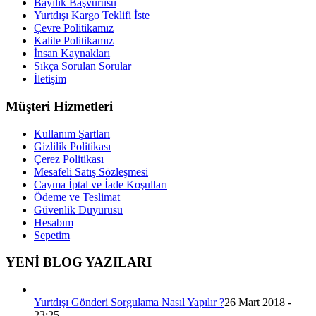
Bayilik Başvurusu
Yurtdışı Kargo Teklifi İste
Çevre Politikamız
Kalite Politikamız
İnsan Kaynakları
Sıkça Sorulan Sorular
İletişim
Müşteri Hizmetleri
Kullanım Şartları
Gizlilik Politikası
Çerez Politikası
Mesafeli Satış Sözleşmesi
Cayma İptal ve İade Koşulları
Ödeme ve Teslimat
Güvenlik Duyurusu
Hesabım
Sepetim
YENİ BLOG YAZILARI
Yurtdışı Gönderi Sorgulama Nasıl Yapılır ?
26 Mart 2018 -
23:25