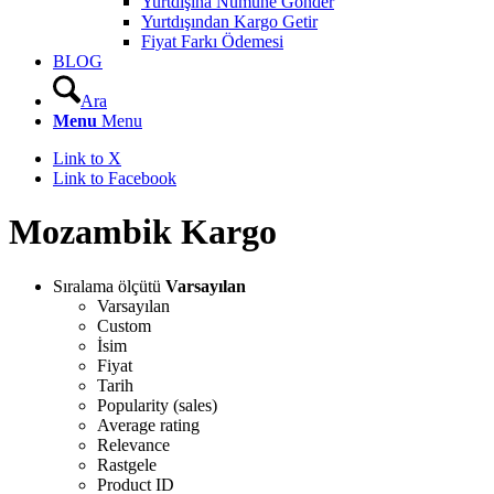
Yurtdışına Numune Gönder
Yurtdışından Kargo Getir
Fiyat Farkı Ödemesi
BLOG
Ara
Menu
Menu
Link to X
Link to Facebook
Mozambik Kargo
Sıralama ölçütü
Varsayılan
Varsayılan
Custom
İsim
Fiyat
Tarih
Popularity (sales)
Average rating
Relevance
Rastgele
Product ID