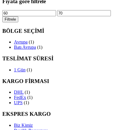
Fiyata göre filtrele
En
En
düşük
yüksek
Filtrele
fiyat
fiyat
BÖLGE SEÇİMİ
Avrupa
(1)
Batı Avrupa
(1)
TESLİMAT SÜRESİ
1 Gün
(1)
KARGO FİRMASI
DHL
(1)
FedEx
(1)
UPS
(1)
EKSPRES KARGO
Biz Kimiz