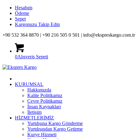
Hesabım
Ödeme
Sepet
Kargonuzu Takip Edin
+90 532 364 8870 |
+90 216 505 0 501 |
info@ekspreskargo.com.tr
0
Alışveriş Sepeti
KURUMSAL
Hakkımızda
Kalite Politikamız
Çevre Politikamız
İnsan Kaynakları
İletişim
HİZMETLERİMİZ
Yurtdışına Kargo Gönderme
Yurtdışından Kargo Getirme
Kurye Hizmeti