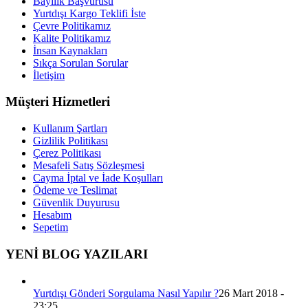
Bayilik Başvurusu
Yurtdışı Kargo Teklifi İste
Çevre Politikamız
Kalite Politikamız
İnsan Kaynakları
Sıkça Sorulan Sorular
İletişim
Müşteri Hizmetleri
Kullanım Şartları
Gizlilik Politikası
Çerez Politikası
Mesafeli Satış Sözleşmesi
Cayma İptal ve İade Koşulları
Ödeme ve Teslimat
Güvenlik Duyurusu
Hesabım
Sepetim
YENİ BLOG YAZILARI
Yurtdışı Gönderi Sorgulama Nasıl Yapılır ?
26 Mart 2018 -
23:25