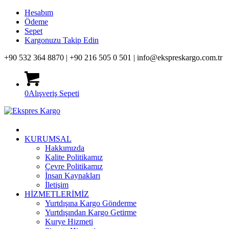
Hesabım
Ödeme
Sepet
Kargonuzu Takip Edin
+90 532 364 8870 |
+90 216 505 0 501 |
info@ekspreskargo.com.tr
0
Alışveriş Sepeti
KURUMSAL
Hakkımızda
Kalite Politikamız
Çevre Politikamız
İnsan Kaynakları
İletişim
HİZMETLERİMİZ
Yurtdışına Kargo Gönderme
Yurtdışından Kargo Getirme
Kurye Hizmeti