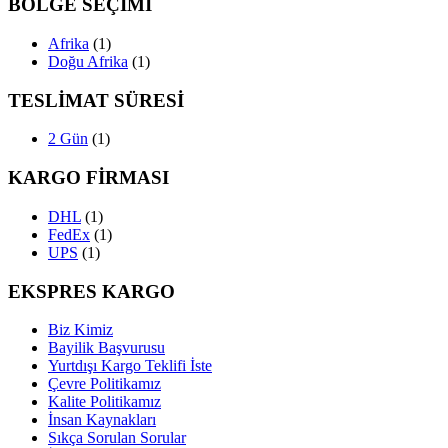
BÖLGE SEÇİMİ
Afrika
(1)
Doğu Afrika
(1)
TESLİMAT SÜRESİ
2 Gün
(1)
KARGO FİRMASI
DHL
(1)
FedEx
(1)
UPS
(1)
EKSPRES KARGO
Biz Kimiz
Bayilik Başvurusu
Yurtdışı Kargo Teklifi İste
Çevre Politikamız
Kalite Politikamız
İnsan Kaynakları
Sıkça Sorulan Sorular