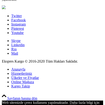
Twitter
Facebook
Instagram
Pinterest
Youtube
Skype
Linkedin
Rss
Mail
Ekspres Kargo © 2016-2020 Tüm Hakları Saklıdır.
Anasayfa
Hizmetlerimiz
Ülkeler ve Fiyatlar
Online Mağaza
Kargo Takip
PCI-DSS Ödeme Güvenliği
Sayfanın başına dön
Web sitemizde çerez kullanımı yapılmaktadır. Daha fazla bilgi için