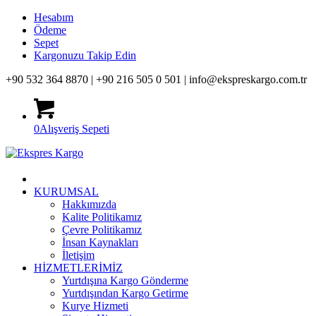
Hesabım
Ödeme
Sepet
Kargonuzu Takip Edin
+90 532 364 8870 |
+90 216 505 0 501 |
info@ekspreskargo.com.tr
0
Alışveriş Sepeti
KURUMSAL
Hakkımızda
Kalite Politikamız
Çevre Politikamız
İnsan Kaynakları
İletişim
HİZMETLERİMİZ
Yurtdışına Kargo Gönderme
Yurtdışından Kargo Getirme
Kurye Hizmeti