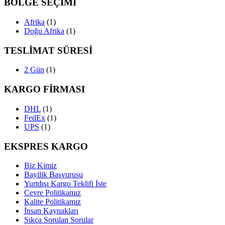
BÖLGE SEÇİMİ
Afrika
(1)
Doğu Afrika
(1)
TESLİMAT SÜRESİ
2 Gün
(1)
KARGO FİRMASI
DHL
(1)
FedEx
(1)
UPS
(1)
EKSPRES KARGO
Biz Kimiz
Bayilik Başvurusu
Yurtdışı Kargo Teklifi İste
Çevre Politikamız
Kalite Politikamız
İnsan Kaynakları
Sıkça Sorulan Sorular