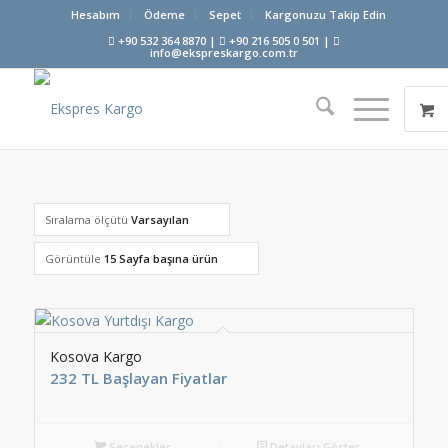
Hesabım
Ödeme
Sepet
Kargonuzu Takip Edin
+90 532 364 8870 |
+90 216 505 0 501 |
info@ekspreskargo.com.tr
Sıralama ölçütü
Varsayılan
Görüntüle
15 Sayfa başına ürün
Kosova Kargo
232 TL Başlayan Fiyatlar
Seçenekler
Detayları Göster