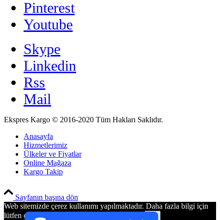
Pinterest
Youtube
Skype
Linkedin
Rss
Mail
Ekspres Kargo © 2016-2020 Tüm Hakları Saklıdır.
Anasayfa
Hizmetlerimiz
Ülkeler ve Fiyatlar
Online Mağaza
Kargo Takip
PCI-DSS Ödeme Güvenliği
Sayfanın başına dön
Web sitemizde çerez kullanımı yapılmaktadır. Daha fazla bilgi için
7/24 Canlı Destek
lütfen çerez kullanım politikamızı inceleyiniz.
Ok