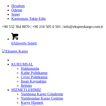
Hesabım
Ödeme
Sepet
Kargonuzu Takip Edin
+90 532 364 8870 |
+90 216 505 0 501 |
info@ekspreskargo.com.tr
0
Alışveriş Sepeti
KURUMSAL
Hakkımızda
Kalite Politikamız
Çevre Politikamız
İnsan Kaynakları
İletişim
HİZMETLERİMİZ
Yurtdışına Kargo Gönderme
Yurtdışından Kargo Getirme
Kurye Hizmeti