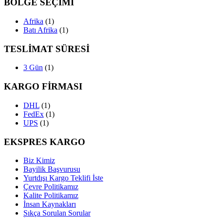
BÖLGE SEÇİMİ
Afrika
(1)
Batı Afrika
(1)
TESLİMAT SÜRESİ
3 Gün
(1)
KARGO FİRMASI
DHL
(1)
FedEx
(1)
UPS
(1)
EKSPRES KARGO
Biz Kimiz
Bayilik Başvurusu
Yurtdışı Kargo Teklifi İste
Çevre Politikamız
Kalite Politikamız
İnsan Kaynakları
Sıkça Sorulan Sorular