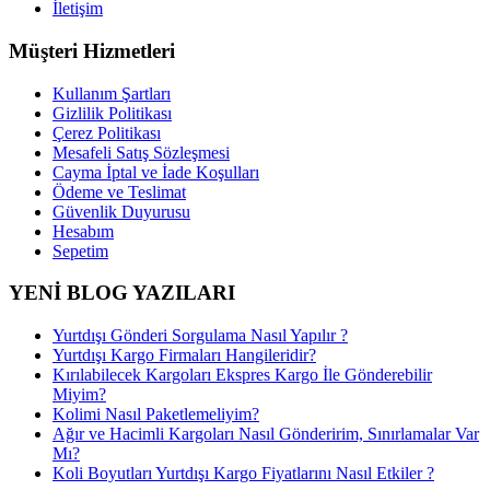
İletişim
Müşteri Hizmetleri
Kullanım Şartları
Gizlilik Politikası
Çerez Politikası
Mesafeli Satış Sözleşmesi
Cayma İptal ve İade Koşulları
Ödeme ve Teslimat
Güvenlik Duyurusu
Hesabım
Sepetim
YENİ BLOG YAZILARI
Yurtdışı Gönderi Sorgulama Nasıl Yapılır ?
Yurtdışı Kargo Firmaları Hangileridir?
Kırılabilecek Kargoları Ekspres Kargo İle Gönderebilir
Miyim?
Kolimi Nasıl Paketlemeliyim?
Ağır ve Hacimli Kargoları Nasıl Gönderirim, Sınırlamalar Var
Mı?
Koli Boyutları Yurtdışı Kargo Fiyatlarını Nasıl Etkiler ?