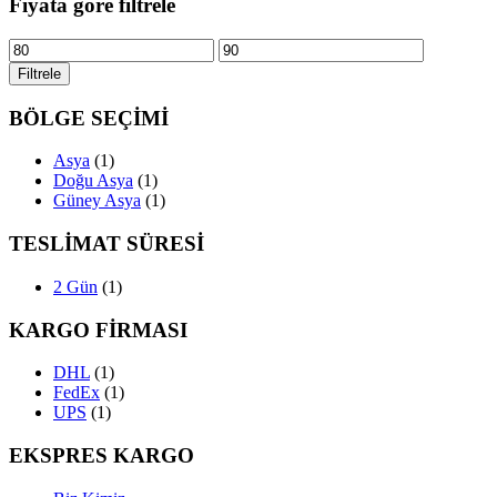
Fiyata göre filtrele
En
En
düşük
yüksek
Filtrele
fiyat
fiyat
BÖLGE SEÇİMİ
Asya
(1)
Doğu Asya
(1)
Güney Asya
(1)
TESLİMAT SÜRESİ
2 Gün
(1)
KARGO FİRMASI
DHL
(1)
FedEx
(1)
UPS
(1)
EKSPRES KARGO