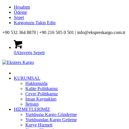
Hesabım
Ödeme
Sepet
Kargonuzu Takip Edin
+90 532 364 8870 |
+90 216 505 0 501 |
info@ekspreskargo.com.tr
0
Alışveriş Sepeti
KURUMSAL
Hakkımızda
Kalite Politikamız
Çevre Politikamız
İnsan Kaynakları
İletişim
HİZMETLERİMİZ
Yurtdışına Kargo Gönderme
Yurtdışından Kargo Getirme
Kurye Hizmeti