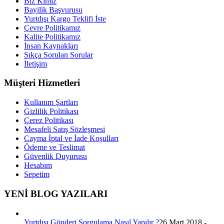
Biz Kimiz
Bayilik Başvurusu
Yurtdışı Kargo Teklifi İste
Çevre Politikamız
Kalite Politikamız
İnsan Kaynakları
Sıkça Sorulan Sorular
İletişim
Müşteri Hizmetleri
Kullanım Şartları
Gizlilik Politikası
Çerez Politikası
Mesafeli Satış Sözleşmesi
Cayma İptal ve İade Koşulları
Ödeme ve Teslimat
Güvenlik Duyurusu
Hesabım
Sepetim
YENİ BLOG YAZILARI
Yurtdışı Gönderi Sorgulama Nasıl Yapılır ?
26 Mart 2018 -