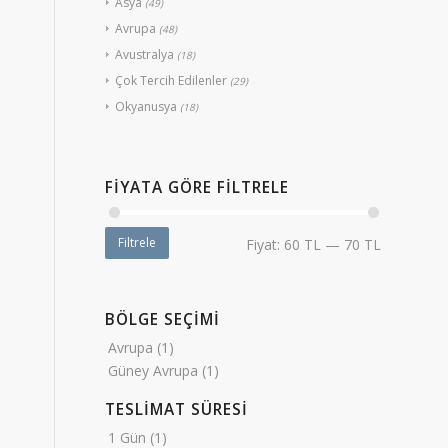
Asya
(49)
Avrupa
(48)
Avustralya
(18)
Çok Tercih Edilenler
(29)
Okyanusya
(18)
FIYATA GÖRE FILTRELE
Filtrele
Fiyat:
60 TL
—
70 TL
BÖLGE SEÇİMİ
Avrupa
(1)
Güney Avrupa
(1)
TESLİMAT SÜRESİ
1 Gün
(1)