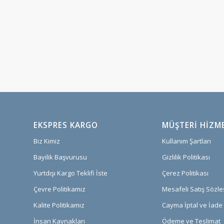
EKSPRES KARGO
MÜŞTERI HIZM
Biz Kimiz
Kullanım Şartları
Bayilik Başvurusu
Gizlilik Politikası
Yurtdışı Kargo Teklifi İste
Çerez Politikası
Çevre Politikamız
Mesafeli Satış Sözl
Kalite Politikamız
Cayma İptal ve İade 
İnsan Kaynakları
Ödeme ve Teslimat