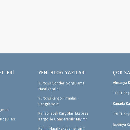
ETLERI
YENİ BLOG YAZILARI
ÇOK SA
Almanya 
Yurtdışı Gönderi Sorgulama
Nasıl Yapılır ?
116 TL Başl
Yurtdışı Kargo Firmaları
Kanada K
Hangileridir?
eşmesi
Kırılabilecek Kargoları Ekspres
140 TL Başl
Koşulları
Kargo İle Gönderebilir Miyim?
Japonya K
Kolimi Nasıl Paketlemeliyim?