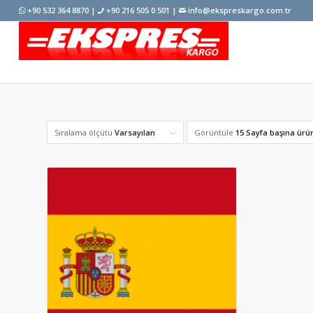
+90 532 364 8870 |
+90 216 505 0 501 |
info@ekspreskargo.com.tr
Sıralama ölçütü
Varsayılan
Görüntüle
15 Sayfa başına ürü