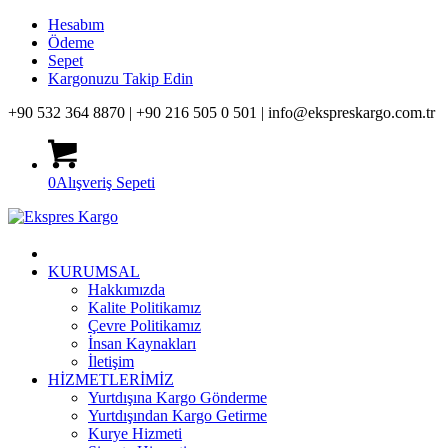
Hesabım
Ödeme
Sepet
Kargonuzu Takip Edin
+90 532 364 8870 |
+90 216 505 0 501 |
info@ekspreskargo.com.tr
0
Alışveriş Sepeti
KURUMSAL
Hakkımızda
Kalite Politikamız
Çevre Politikamız
İnsan Kaynakları
İletişim
HİZMETLERİMİZ
Yurtdışına Kargo Gönderme
Yurtdışından Kargo Getirme
Kurye Hizmeti