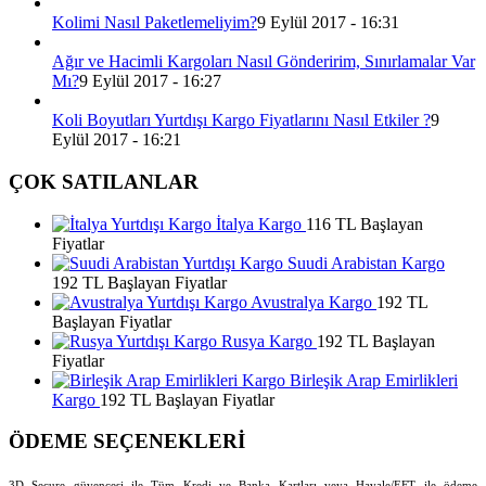
Kolimi Nasıl Paketlemeliyim?
9 Eylül 2017 - 16:31
Ağır ve Hacimli Kargoları Nasıl Gönderirim, Sınırlamalar Var
Mı?
9 Eylül 2017 - 16:27
Koli Boyutları Yurtdışı Kargo Fiyatlarını Nasıl Etkiler ?
9
Eylül 2017 - 16:21
ÇOK SATILANLAR
İtalya Kargo
116 TL Başlayan
Fiyatlar
Suudi Arabistan Kargo
192 TL Başlayan Fiyatlar
Avustralya Kargo
192 TL
Başlayan Fiyatlar
Rusya Kargo
192 TL Başlayan
Fiyatlar
Birleşik Arap Emirlikleri
Kargo
192 TL Başlayan Fiyatlar
ÖDEME SEÇENEKLERİ
3D Secure güvencesi ile Tüm Kredi ve Banka Kartları veya Havale/EFT ile ödeme