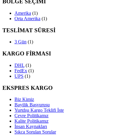
BÖLGE SEÇİMİ
Amerika
(1)
Orta Amerika
(1)
TESLİMAT SÜRESİ
3 Gün
(1)
KARGO FİRMASI
DHL
(1)
FedEx
(1)
UPS
(1)
EKSPRES KARGO
Biz Kimiz
Bayilik Başvurusu
Yurtdışı Kargo Teklifi İste
Çevre Politikamız
Kalite Politikamız
İnsan Kaynakları
Sıkça Sorulan Sorular