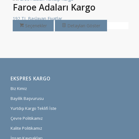
Faroe Adaları Kargo
192 TL Başlayan Fiyatlar
Seçenekler
Detayları Göster
EKSPRES KARGO
Biz Kimiz
Bayilik Başvurusu
Yurtdışı Kargo Teklifi İste
Çevre Politikamız
Kalite Politikamız
İnsan Kaynakları