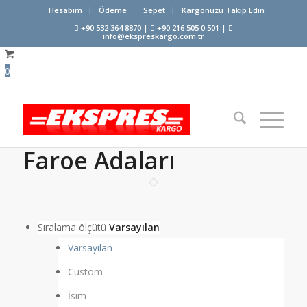
Hesabım
Ödeme
Sepet
Kargonuzu Takip Edin
+90 532 364 8870 |
+90 216 505 0 501 |
info@ekspreskargo.com.tr
0
Faroe Adaları
Sıralama ölçütü
Varsayılan
Varsayılan
Custom
İsim