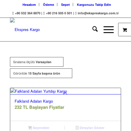
Hesabım
Ödeme
Sepet
Kargonuzu Takip Edin
+90 532 364 8870 |
+90 216 505 0 501 |
info@ekspreskargo.com.tr
Sıralama ölçütü
Varsayılan
Görüntüle
15 Sayfa başına ürün
Falkland Adaları Kargo
232 TL Başlayan Fiyatlar
Seçenekler
Detayları Göster