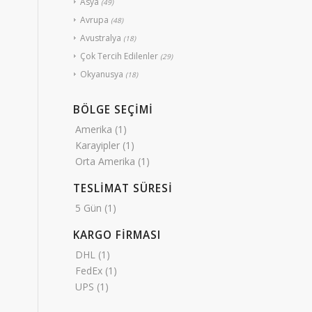
Asya
(49)
Avrupa
(48)
Avustralya
(18)
Çok Tercih Edilenler
(29)
Okyanusya
(18)
BÖLGE SEÇİMİ
Amerika
(1)
Karayipler
(1)
Orta Amerika
(1)
TESLİMAT SÜRESİ
5 Gün
(1)
KARGO FİRMASI
DHL
(1)
FedEx
(1)
UPS
(1)