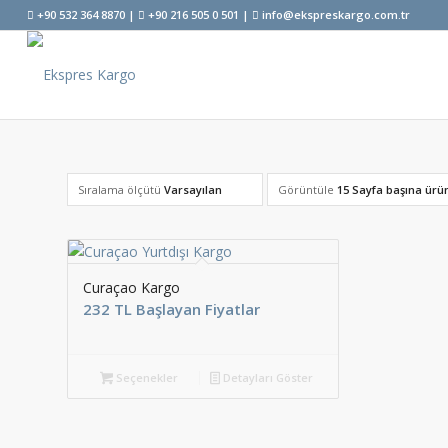
+90 532 364 8870 |
+90 216 505 0 501 |
info@ekspreskargo.com.tr
Sıralama ölçütü
Varsayılan
Görüntüle
15 Sayfa başına ürü
Curaçao Kargo
232 TL Başlayan Fiyatlar
Seçenekler
Detayları Göster