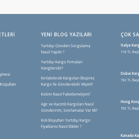
ETLERI
YENİ BLOG YAZILARI
ÇOK SA
İtalya Kar
Yurtdışı Gönderi Sorgulama
Nasıl Yapılır ?
116 TL Başl
Yurtdışı Kargo Firmaları
Hangileridir?
Dubai Kar
eşmesi
Kırılabilecek Kargoları Ekspres
192 TL Başl
Koşulları
Kargo İle Gönderebilir Miyim?
Kolimi Nasıl Paketlemeliyim?
Hong Kon
Ağır ve Hacimli Kargoları Nasıl
192 TL Başl
Gönderirim, Sınırlamalar Var Mı?
Koli Boyutları Yurtdışı Kargo
Fiyatlarını Nasıl Etkiler ?
Kanada K