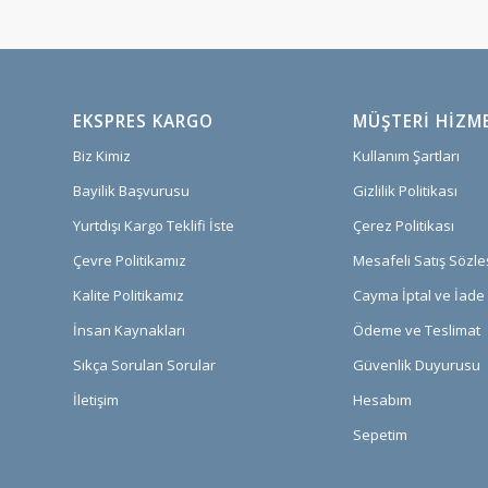
EKSPRES KARGO
MÜŞTERI HIZM
Biz Kimiz
Kullanım Şartları
Bayilik Başvurusu
Gizlilik Politikası
Yurtdışı Kargo Teklifi İste
Çerez Politikası
Çevre Politikamız
Mesafeli Satış Sözl
Kalite Politikamız
Cayma İptal ve İade 
İnsan Kaynakları
Ödeme ve Teslimat
Sıkça Sorulan Sorular
Güvenlik Duyurusu
İletişim
Hesabım
Sepetim