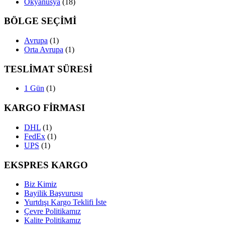
Okyanusya
(18)
BÖLGE SEÇİMİ
Avrupa
(1)
Orta Avrupa
(1)
TESLİMAT SÜRESİ
1 Gün
(1)
KARGO FİRMASI
DHL
(1)
FedEx
(1)
UPS
(1)
EKSPRES KARGO
Biz Kimiz
Bayilik Başvurusu
Yurtdışı Kargo Teklifi İste
Çevre Politikamız
Kalite Politikamız