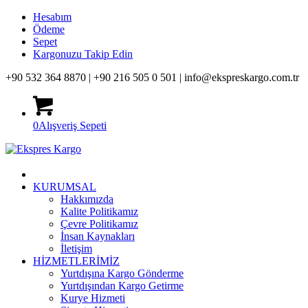
Hesabım
Ödeme
Sepet
Kargonuzu Takip Edin
+90 532 364 8870 |
+90 216 505 0 501 |
info@ekspreskargo.com.tr
0
Alışveriş Sepeti
KURUMSAL
Hakkımızda
Kalite Politikamız
Çevre Politikamız
İnsan Kaynakları
İletişim
HİZMETLERİMİZ
Yurtdışına Kargo Gönderme
Yurtdışından Kargo Getirme
Kurye Hizmeti