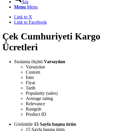
Ara
Menu
Menu
Link to X
Link to Facebook
Çek Cumhuriyeti Kargo
Ücretleri
Sıralama ölçütü
Varsayılan
Varsayılan
Custom
İsim
Fiyat
Tarih
Popularity (sales)
Average rating
Relevance
Rastgele
Product ID
Görüntüle
15 Sayfa başına ürün
15 Sayfa başına ürün