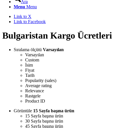
Ara
Menu
Menu
Link to X
Link to Facebook
Bulgaristan Kargo Ücretleri
Sıralama ölçütü
Varsayılan
Varsayılan
Custom
İsim
Fiyat
Tarih
Popularity (sales)
Average rating
Relevance
Rastgele
Product ID
Görüntüle
15 Sayfa başına ürün
15 Sayfa başına ürün
30 Sayfa başına ürün
45 Sayfa başına ürün