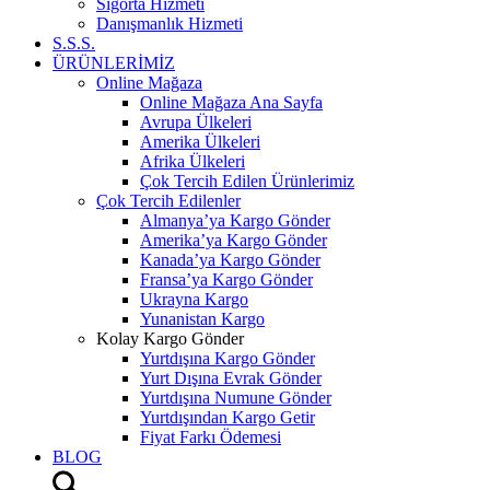
Sigorta Hizmeti
Danışmanlık Hizmeti
S.S.S.
ÜRÜNLERİMİZ
Online Mağaza
Online Mağaza Ana Sayfa
Avrupa Ülkeleri
Amerika Ülkeleri
Afrika Ülkeleri
Çok Tercih Edilen Ürünlerimiz
Çok Tercih Edilenler
Almanya’ya Kargo Gönder
Amerika’ya Kargo Gönder
Kanada’ya Kargo Gönder
Fransa’ya Kargo Gönder
Ukrayna Kargo
Yunanistan Kargo
Kolay Kargo Gönder
Yurtdışına Kargo Gönder
Yurt Dışına Evrak Gönder
Yurtdışına Numune Gönder
Yurtdışından Kargo Getir
Fiyat Farkı Ödemesi
BLOG