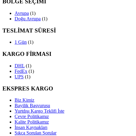
BÖLGE SEÇİMİ
Avrupa
(1)
Doğu Avrupa
(1)
TESLİMAT SÜRESİ
1 Gün
(1)
KARGO FİRMASI
DHL
(1)
FedEx
(1)
UPS
(1)
EKSPRES KARGO
Biz Kimiz
Bayilik Başvurusu
Yurtdışı Kargo Teklifi İste
Çevre Politikamız
Kalite Politikamız
İnsan Kaynakları
Sıkça Sorulan Sorular