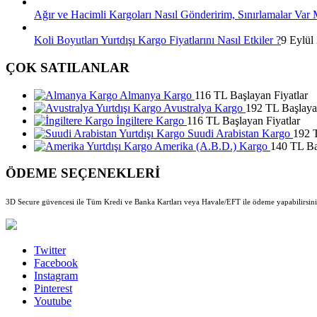
Ağır ve Hacimli Kargoları Nasıl Gönderirim, Sınırlamalar Var 
Koli Boyutları Yurtdışı Kargo Fiyatlarını Nasıl Etkiler ?
9 Eylül
ÇOK SATILANLAR
Almanya Kargo
116 TL Başlayan Fiyatlar
Avustralya Kargo
192 TL Başlayan
İngiltere Kargo
116 TL Başlayan Fiyatlar
Suudi Arabistan Kargo
192 T
Amerika (A.B.D.) Kargo
140 TL Ba
ÖDEME SEÇENEKLERİ
3D Secure güvencesi ile Tüm Kredi ve Banka Kartları veya Havale/EFT ile ödeme yapabilirsini
Twitter
Facebook
Instagram
Pinterest
Youtube