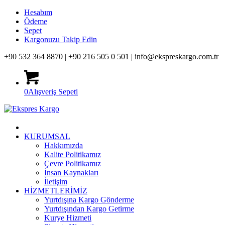
Hesabım
Ödeme
Sepet
Kargonuzu Takip Edin
+90 532 364 8870 |
+90 216 505 0 501 |
info@ekspreskargo.com.tr
0
Alışveriş Sepeti
KURUMSAL
Hakkımızda
Kalite Politikamız
Çevre Politikamız
İnsan Kaynakları
İletişim
HİZMETLERİMİZ
Yurtdışına Kargo Gönderme
Yurtdışından Kargo Getirme
Kurye Hizmeti