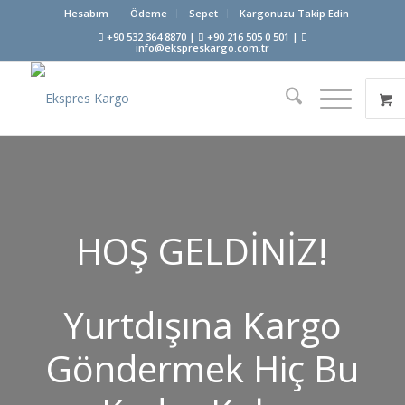
Hesabım
Ödeme
Sepet
Kargonuzu Takip Edin
+90 532 364 8870 |
+90 216 505 0 501 |
info@ekspreskargo.com.tr
HOŞ GELDİNİZ!
Yurtdışına Kargo
Göndermek Hiç Bu