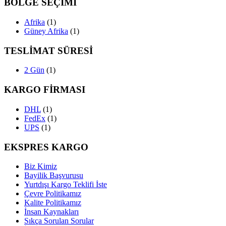
BÖLGE SEÇİMİ
Afrika
(1)
Güney Afrika
(1)
TESLİMAT SÜRESİ
2 Gün
(1)
KARGO FİRMASI
DHL
(1)
FedEx
(1)
UPS
(1)
EKSPRES KARGO
Biz Kimiz
Bayilik Başvurusu
Yurtdışı Kargo Teklifi İste
Çevre Politikamız
Kalite Politikamız
İnsan Kaynakları
Sıkça Sorulan Sorular