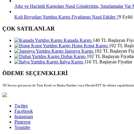
Ağır ve Hacimli Kargoları Nasıl Gönderirim, Sınırlamalar Var 
Koli Boyutları Yurtdışı Kargo Fiyatlarını Nasıl Etkiler ?
9 Eylül
ÇOK SATILANLAR
Kanada Kargo
140 TL Başlayan Fiya
Hong Kong Kargo
192 TL Başla
Japonya Kargo
192 TL Başlayan Fiy
Dubai Kargo
192 TL Başlayan Fiyatla
İtalya Kargo
116 TL Başlayan Fiyatlar
ÖDEME SEÇENEKLERİ
3D Secure güvencesi ile Tüm Kredi ve Banka Kartları veya Havale/EFT ile ödeme yapabilirsini
Twitter
Facebook
Instagram
Pinterest
Youtube