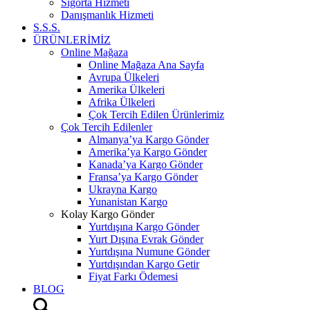
Sigorta Hizmeti
Danışmanlık Hizmeti
S.S.S.
ÜRÜNLERİMİZ
Online Mağaza
Online Mağaza Ana Sayfa
Avrupa Ülkeleri
Amerika Ülkeleri
Afrika Ülkeleri
Çok Tercih Edilen Ürünlerimiz
Çok Tercih Edilenler
Almanya’ya Kargo Gönder
Amerika’ya Kargo Gönder
Kanada’ya Kargo Gönder
Fransa’ya Kargo Gönder
Ukrayna Kargo
Yunanistan Kargo
Kolay Kargo Gönder
Yurtdışına Kargo Gönder
Yurt Dışına Evrak Gönder
Yurtdışına Numune Gönder
Yurtdışından Kargo Getir
Fiyat Farkı Ödemesi
BLOG