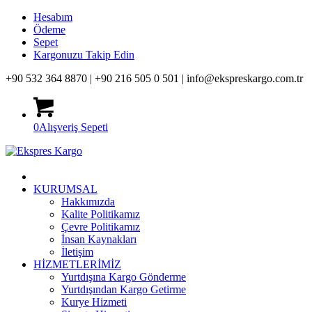
Hesabım
Ödeme
Sepet
Kargonuzu Takip Edin
+90 532 364 8870 |
+90 216 505 0 501 |
info@ekspreskargo.com.tr
0
Alışveriş Sepeti
KURUMSAL
Hakkımızda
Kalite Politikamız
Çevre Politikamız
İnsan Kaynakları
İletişim
HİZMETLERİMİZ
Yurtdışına Kargo Gönderme
Yurtdışından Kargo Getirme
Kurye Hizmeti