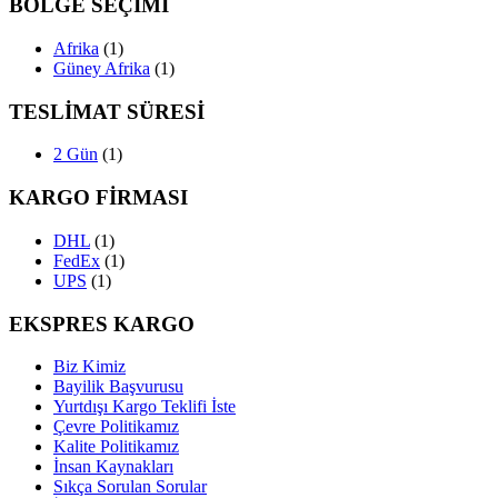
BÖLGE SEÇİMİ
Afrika
(1)
Güney Afrika
(1)
TESLİMAT SÜRESİ
2 Gün
(1)
KARGO FİRMASI
DHL
(1)
FedEx
(1)
UPS
(1)
EKSPRES KARGO
Biz Kimiz
Bayilik Başvurusu
Yurtdışı Kargo Teklifi İste
Çevre Politikamız
Kalite Politikamız
İnsan Kaynakları
Sıkça Sorulan Sorular