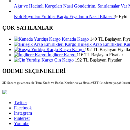
Ağır ve Hacimli Kargoları Nasıl Gönderirim, Sınırlamalar Var 
Koli Boyutları Yurtdışı Kargo Fiyatlarını Nasıl Etkiler ?
9 Eylül
ÇOK SATILANLAR
Kanada Kargo
140 TL Başlayan Fiya
Birleşik Arap Emirlikleri Ka
Rusya Kargo
192 TL Başlayan Fiyatla
İngiltere Kargo
116 TL Başlayan Fiyatlar
Çin Kargo
192 TL Başlayan Fiyatlar
ÖDEME SEÇENEKLERİ
3D Secure güvencesi ile Tüm Kredi ve Banka Kartları veya Havale/EFT ile ödeme yapabilirsini
Twitter
Facebook
Instagram
Pinterest
Youtube