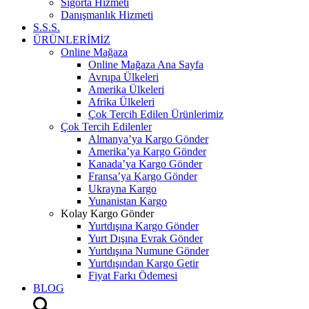
Sigorta Hizmeti
Danışmanlık Hizmeti
S.S.S.
ÜRÜNLERİMİZ
Online Mağaza
Online Mağaza Ana Sayfa
Avrupa Ülkeleri
Amerika Ülkeleri
Afrika Ülkeleri
Çok Tercih Edilen Ürünlerimiz
Çok Tercih Edilenler
Almanya’ya Kargo Gönder
Amerika’ya Kargo Gönder
Kanada’ya Kargo Gönder
Fransa’ya Kargo Gönder
Ukrayna Kargo
Yunanistan Kargo
Kolay Kargo Gönder
Yurtdışına Kargo Gönder
Yurt Dışına Evrak Gönder
Yurtdışına Numune Gönder
Yurtdışından Kargo Getir
Fiyat Farkı Ödemesi
BLOG