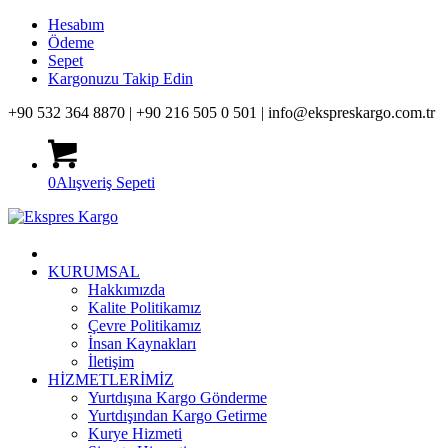
Hesabım
Ödeme
Sepet
Kargonuzu Takip Edin
+90 532 364 8870 |
+90 216 505 0 501 |
info@ekspreskargo.com.tr
0
Alışveriş Sepeti
KURUMSAL
Hakkımızda
Kalite Politikamız
Çevre Politikamız
İnsan Kaynakları
İletişim
HİZMETLERİMİZ
Yurtdışına Kargo Gönderme
Yurtdışından Kargo Getirme
Kurye Hizmeti