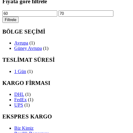
Fiyata göre filtrele
En
En
düşük
yüksek
Filtrele
fiyat
fiyat
BÖLGE SEÇİMİ
Avrupa
(1)
Güney Avrupa
(1)
TESLİMAT SÜRESİ
1 Gün
(1)
KARGO FİRMASI
DHL
(1)
FedEx
(1)
UPS
(1)
EKSPRES KARGO
Biz Kimiz