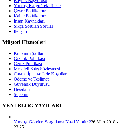
Bayilik Başvurusu
Yurtdışı Kargo Teklifi İste
Çevre Politikamız
Kalite Politikamız
İnsan Kaynakları
Sıkça Sorulan Sorular
İletişim
Müşteri Hizmetleri
Kullanım Şartları
Gizlilik Politikası
Çerez Politikası
Mesafeli Satış Sözleşmesi
Cayma İptal ve İade Koşulları
Ödeme ve Teslimat
Güvenlik Duyurusu
Hesabım
Sepetim
YENİ BLOG YAZILARI
Yurtdışı Gönderi Sorgulama Nasıl Yapılır ?
26 Mart 2018 -
23:25