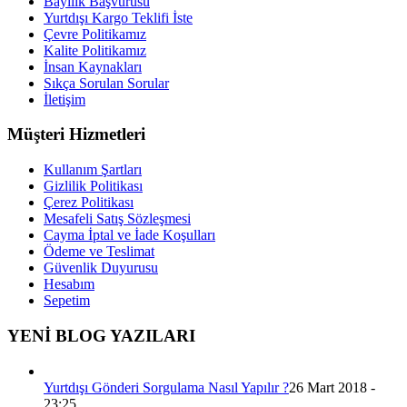
Bayilik Başvurusu
Yurtdışı Kargo Teklifi İste
Çevre Politikamız
Kalite Politikamız
İnsan Kaynakları
Sıkça Sorulan Sorular
İletişim
Müşteri Hizmetleri
Kullanım Şartları
Gizlilik Politikası
Çerez Politikası
Mesafeli Satış Sözleşmesi
Cayma İptal ve İade Koşulları
Ödeme ve Teslimat
Güvenlik Duyurusu
Hesabım
Sepetim
YENİ BLOG YAZILARI
Yurtdışı Gönderi Sorgulama Nasıl Yapılır ?
26 Mart 2018 -
23:25