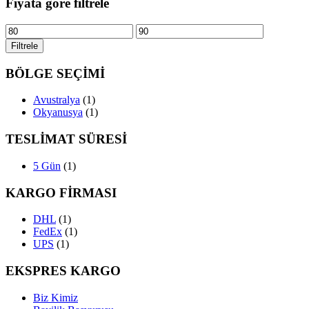
Fiyata göre filtrele
En
En
düşük
yüksek
Filtrele
fiyat
fiyat
BÖLGE SEÇİMİ
Avustralya
(1)
Okyanusya
(1)
TESLİMAT SÜRESİ
5 Gün
(1)
KARGO FİRMASI
DHL
(1)
FedEx
(1)
UPS
(1)
EKSPRES KARGO
Biz Kimiz