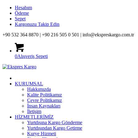
Hesabım
Ödeme
Sepet
Kargonuzu Takip Edin
+90 532 364 8870 |
+90 216 505 0 501 |
info@ekspreskargo.com.tr
0
Alışveriş Sepeti
KURUMSAL
Hakkımızda
Kalite Politikamız
Çevre Politikamız
İnsan Kaynakları
İletişim
HİZMETLERİMİZ
Yurtdışına Kargo Gönderme
Yurtdışından Kargo Getirme
Kurye Hizmeti