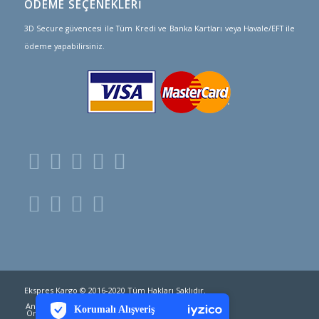
ÖDEME SEÇENEKLERİ
3D Secure güvencesi ile Tüm Kredi ve Banka Kartları veya Havale/EFT ile
ödeme yapabilirsiniz.
PCI-DSS Ödeme Güvenliği
Ekspres Kargo © 2016-2020 Tüm Hakları Saklıdır.
7/24 Canlı Destek
Anasayfa
Hizmetlerimiz
Ülkeler ve Fiyatlar
Korumalı Alışveriş
Online Mağaza
Kargo Takip
iyzico Korumalı Alışveriş