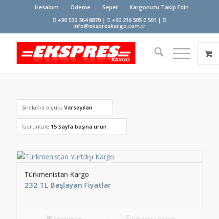
Hesabım
Ödeme
Sepet
Kargonuzu Takip Edin
+90 532 364 8870 |
+90 216 505 0 501 |
info@ekspreskargo.com.tr
Sıralama ölçütü
Varsayılan
Görüntüle
15 Sayfa başına ürün
Türkmenistan Kargo
232 TL Başlayan Fiyatlar
Seçenekler
Detayları Göster