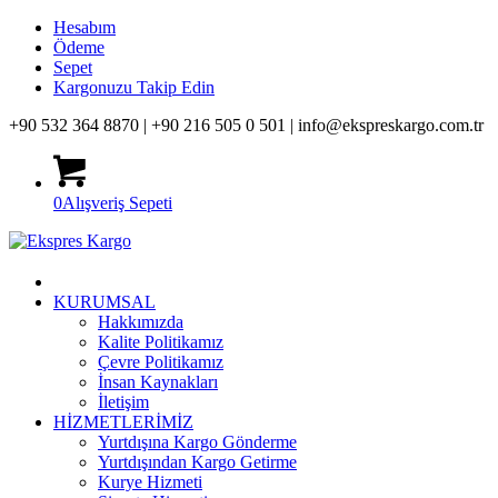
Hesabım
Ödeme
Sepet
Kargonuzu Takip Edin
+90 532 364 8870 |
+90 216 505 0 501 |
info@ekspreskargo.com.tr
0
Alışveriş Sepeti
KURUMSAL
Hakkımızda
Kalite Politikamız
Çevre Politikamız
İnsan Kaynakları
İletişim
HİZMETLERİMİZ
Yurtdışına Kargo Gönderme
Yurtdışından Kargo Getirme
Kurye Hizmeti