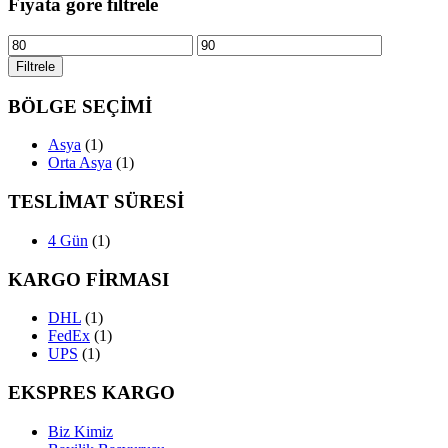
Fiyata göre filtrele
En
En
düşük
yüksek
Filtrele
fiyat
fiyat
BÖLGE SEÇİMİ
Asya
(1)
Orta Asya
(1)
TESLİMAT SÜRESİ
4 Gün
(1)
KARGO FİRMASI
DHL
(1)
FedEx
(1)
UPS
(1)
EKSPRES KARGO
Biz Kimiz