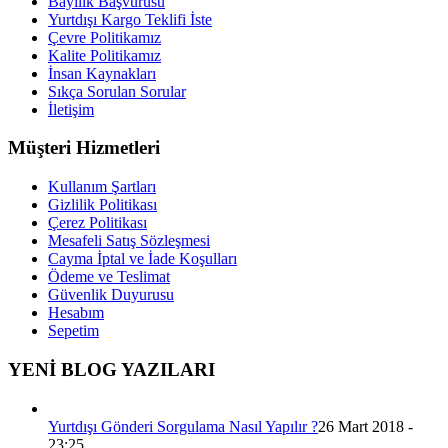
Bayilik Başvurusu
Yurtdışı Kargo Teklifi İste
Çevre Politikamız
Kalite Politikamız
İnsan Kaynakları
Sıkça Sorulan Sorular
İletişim
Müşteri Hizmetleri
Kullanım Şartları
Gizlilik Politikası
Çerez Politikası
Mesafeli Satış Sözleşmesi
Cayma İptal ve İade Koşulları
Ödeme ve Teslimat
Güvenlik Duyurusu
Hesabım
Sepetim
YENİ BLOG YAZILARI
Yurtdışı Gönderi Sorgulama Nasıl Yapılır ?
26 Mart 2018 -
23:25