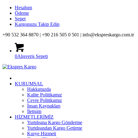
Hesabım
Ödeme
Sepet
Kargonuzu Takip Edin
+90 532 364 8870 |
+90 216 505 0 501 |
info@ekspreskargo.com.tr
0
Alışveriş Sepeti
KURUMSAL
Hakkımızda
Kalite Politikamız
Çevre Politikamız
İnsan Kaynakları
İletişim
HİZMETLERİMİZ
Yurtdışına Kargo Gönderme
Yurtdışından Kargo Getirme
Kurye Hizmeti