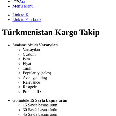
Ara
Menu
Menu
Link to X
Link to Facebook
Türkmenistan Kargo Takip
Sıralama ölçütü
Varsayılan
Varsayılan
Custom
İsim
Fiyat
Tarih
Popularity (sales)
Average rating
Relevance
Rastgele
Product ID
Görüntüle
15 Sayfa başına ürün
15 Sayfa başına ürün
30 Sayfa başına ürün
45 Sayfa başına ürün