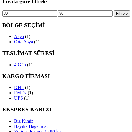
Fiyata göre filtrele
En
En
Filtrele
düşük
yüksek
fiyat
fiyat
BÖLGE SEÇİMİ
Asya
(1)
Orta Asya
(1)
TESLİMAT SÜRESİ
4 Gün
(1)
KARGO FİRMASI
DHL
(1)
FedEx
(1)
UPS
(1)
EKSPRES KARGO
Biz Kimiz
Bayilik Başvurusu
Yurtdışı Kargo Teklifi İste