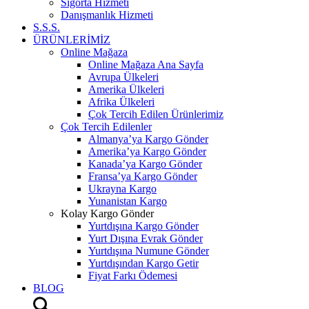
Sigorta Hizmeti
Danışmanlık Hizmeti
S.S.S.
ÜRÜNLERİMİZ
Online Mağaza
Online Mağaza Ana Sayfa
Avrupa Ülkeleri
Amerika Ülkeleri
Afrika Ülkeleri
Çok Tercih Edilen Ürünlerimiz
Çok Tercih Edilenler
Almanya’ya Kargo Gönder
Amerika’ya Kargo Gönder
Kanada’ya Kargo Gönder
Fransa’ya Kargo Gönder
Ukrayna Kargo
Yunanistan Kargo
Kolay Kargo Gönder
Yurtdışına Kargo Gönder
Yurt Dışına Evrak Gönder
Yurtdışına Numune Gönder
Yurtdışından Kargo Getir
Fiyat Farkı Ödemesi
BLOG