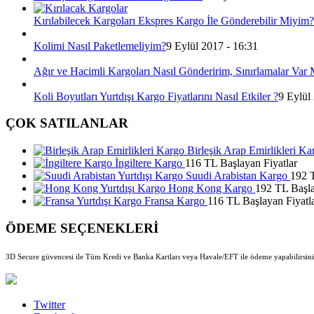
Kırılabilecek Kargoları Ekspres Kargo İle Gönderebilir Miyim?
Kolimi Nasıl Paketlemeliyim?
9 Eylül 2017 - 16:31
Ağır ve Hacimli Kargoları Nasıl Gönderirim, Sınırlamalar Var 
Koli Boyutları Yurtdışı Kargo Fiyatlarını Nasıl Etkiler ?
9 Eylül
ÇOK SATILANLAR
Birleşik Arap Emirlikleri Ka
İngiltere Kargo
116 TL Başlayan Fiyatlar
Suudi Arabistan Kargo
192 T
Hong Kong Kargo
192 TL Başla
Fransa Kargo
116 TL Başlayan Fiyatl
ÖDEME SEÇENEKLERİ
3D Secure güvencesi ile Tüm Kredi ve Banka Kartları veya Havale/EFT ile ödeme yapabilirsini
Twitter