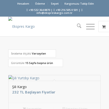
Hesabım
Ödeme
Sepet
Kargonuzu Takip Edin
+90 532 364 8870 |
+90 216 505 0 501 |
info@ekspreskargo.com.tr
Sıralama ölçütü
Varsayılan
Görüntüle
15 Sayfa başına ürün
Şili Kargo
232 TL Başlayan Fiyatlar
Seçenekler
Detayları Göster