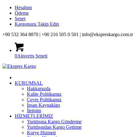
Hesabım
Ödeme
Sepet
Kargonuzu Takip Edin
+90 532 364 8870 |
+90 216 505 0 501 |
info@ekspreskargo.com.tr
0
Alışveriş Sepeti
KURUMSAL
Hakkımızda
Kalite Politikamız
Çevre Politikamız
İnsan Kaynakları
İletişim
HİZMETLERİMİZ
Yurtdışına Kargo Gönderme
Yurtdışından Kargo Getirme
Kurye Hizmeti