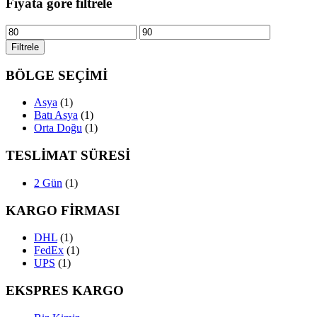
Fiyata göre filtrele
En
En
düşük
yüksek
Filtrele
fiyat
fiyat
BÖLGE SEÇİMİ
Asya
(1)
Batı Asya
(1)
Orta Doğu
(1)
TESLİMAT SÜRESİ
2 Gün
(1)
KARGO FİRMASI
DHL
(1)
FedEx
(1)
UPS
(1)
EKSPRES KARGO