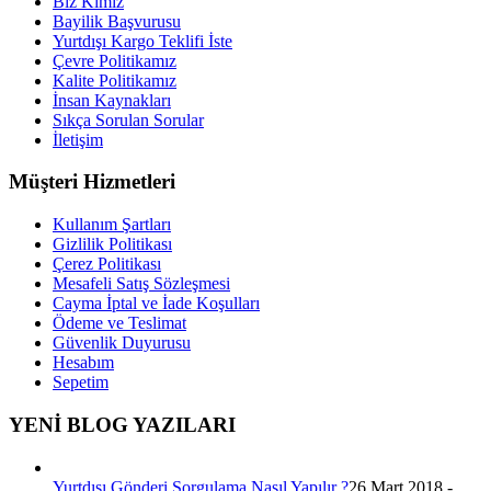
Biz Kimiz
Bayilik Başvurusu
Yurtdışı Kargo Teklifi İste
Çevre Politikamız
Kalite Politikamız
İnsan Kaynakları
Sıkça Sorulan Sorular
İletişim
Müşteri Hizmetleri
Kullanım Şartları
Gizlilik Politikası
Çerez Politikası
Mesafeli Satış Sözleşmesi
Cayma İptal ve İade Koşulları
Ödeme ve Teslimat
Güvenlik Duyurusu
Hesabım
Sepetim
YENİ BLOG YAZILARI
Yurtdışı Gönderi Sorgulama Nasıl Yapılır ?
26 Mart 2018 -